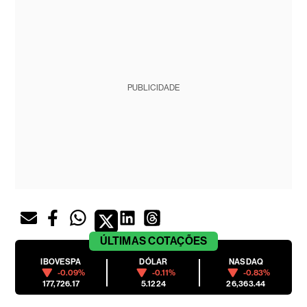
PUBLICIDADE
ÚLTIMAS
COTAÇÕES
IBOVESPA
DÓLAR
NASDAQ
-0.09%
-0.11%
-0.83%
177,726.17
5.1224
26,363.44