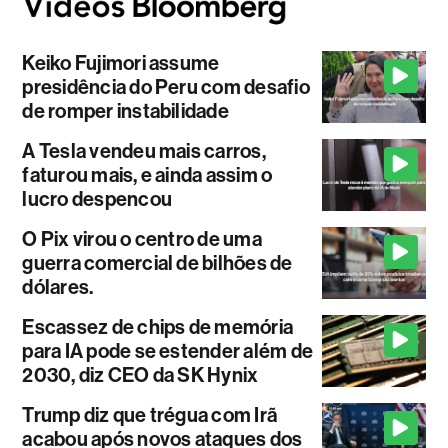
Keiko Fujimori assume
presidência do Peru com desafio
de romper instabilidade
A Tesla vendeu mais carros,
faturou mais, e ainda assim o
lucro despencou
O Pix virou o centro de uma
guerra comercial de bilhões de
dólares.
Escassez de chips de memória
para IA pode se estender além de
2030, diz CEO da SK Hynix
Trump diz que trégua com Irã
acabou após novos ataques dos