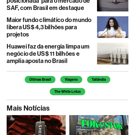
posicionada' para o mercado de
SAF, com Brasil em destaque
Maior fundo climático do mundo
libera US$ 4,3 bilhões para
projetos
Huawei faz da energia limpa um
negócio de US$ 11 bilhões e
amplia aposta no Brasil
Temas deste artigo
Últimas Brasil
Viagens
Tailândia
The White Lotus
Mais Notícias