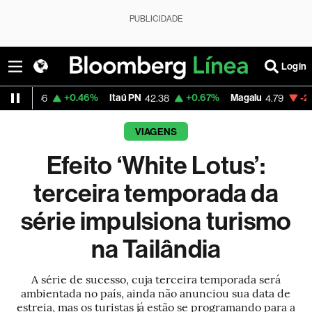
PUBLICIDADE
Login
+0.46%
Itaú PN
+0.67%
Magalu
-2.64%
Bitcoin
42.38
4.79
VIAGENS
Efeito ‘White Lotus’:
terceira temporada da
série impulsiona turismo
na Tailândia
A série de sucesso, cuja terceira temporada será
ambientada no país, ainda não anunciou sua data de
estreia, mas os turistas já estão se programando para a