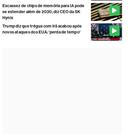
Escassez de chips de memória para IA pode
se estender além de 2030, diz CEO da SK
Hynix
Trump diz que trégua com Irã acabou após
novos ataques dos EUA: ‘perda de tempo'