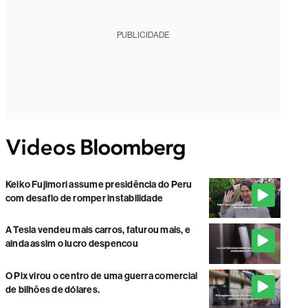
PUBLICIDADE
Keiko Fujimori assume presidência do Peru
com desafio de romper instabilidade
A Tesla vendeu mais carros, faturou mais, e
ainda assim o lucro despencou
O Pix virou o centro de uma guerra comercial
de bilhões de dólares.