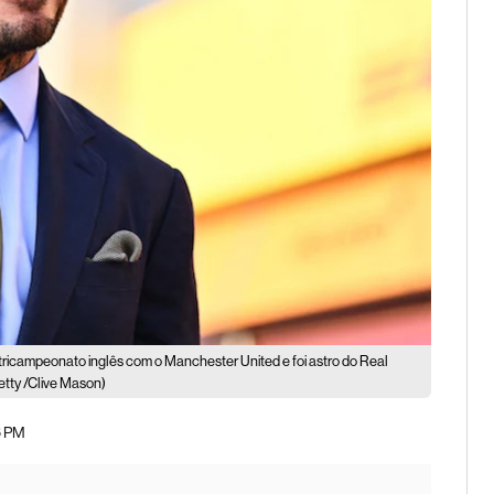
o tricampeonato inglês com o Manchester United e foi astro do Real
tty /Clive Mason)
6 PM