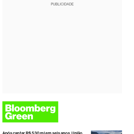
PUBLICIDADE
Após captar R$ 530 mi em seis anos, União