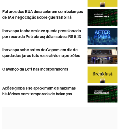
Futuros dos EUA desaceleram com balanços
de IA e negociação sobre guerra no Irã
Ibovespa fecha em leve queda pressionado
por recuo da Petrobras; dólar sobe a R$ 5,13
Ibovespa sobe antes do Copom em dia de
queda dos juros futuros e alívio no petróleo
O avanço da Loft nas incorporadoras
Ações globais se aproximam de máximas
históricas com temporada de balanços