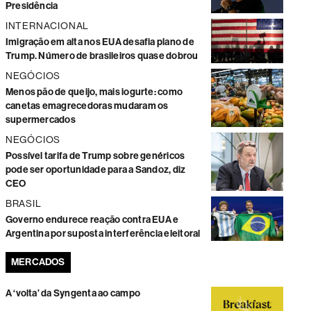
Presidência
INTERNACIONAL
Imigração em alta nos EUA desafia plano de
Trump. Número de brasileiros quase dobrou
NEGÓCIOS
Menos pão de queijo, mais iogurte: como
canetas emagrecedoras mudaram os
supermercados
NEGÓCIOS
Possível tarifa de Trump sobre genéricos
pode ser oportunidade para a Sandoz, diz
CEO
BRASIL
Governo endurece reação contra EUA e
Argentina por suposta interferência eleitoral
MERCADOS
A ‘volta’ da Syngenta ao campo