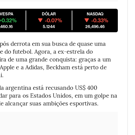
OVESPA
DÓLAR
NASDAQ
+0.32%
-0.07%
-0.33%
,460.16
5.1244
26,496.46
pós derrota em sua busca de quase uma
do futebol. Agora, a ex-estrela do
ira de uma grande conquista: graças a um
Apple e a Adidas, Beckham está perto de
i.
ela argentina está recusando US$ 400
dar para os Estados Unidos, em um golpe na
de alcançar suas ambições esportivas.