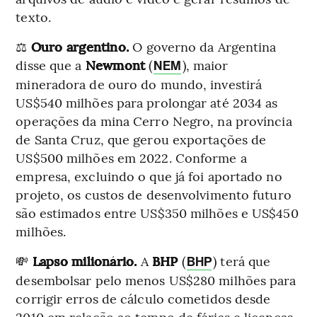
texto.
⚖️
Ouro argentino.
O governo da Argentina
disse que a
Newmont
(
), maior
NEM
mineradora de ouro do mundo, investirá
US$540 milhões para prolongar até 2034 as
operações da mina Cerro Negro, na província
de Santa Cruz, que gerou exportações de
US$500 milhões em 2022. Conforme a
empresa, excluindo o que já foi aportado no
projeto, os custos de desenvolvimento futuro
são estimados entre US$350 milhões e US$450
milhões.
💸
Lapso milionário.
A
BHP
(
) terá que
BHP
desembolsar pelo menos US$280 milhões para
corrigir erros de cálculo cometidos desde
2010 em relação ao tempo de férias e licenças