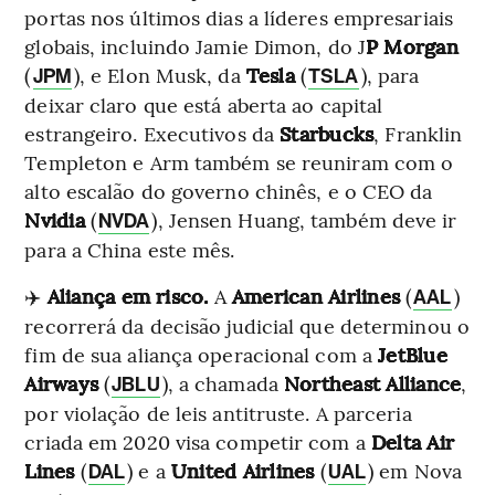
portas nos últimos dias a líderes empresariais
globais, incluindo Jamie Dimon, do J
P Morgan
(
), e Elon Musk, da
Tesla
(
), para
JPM
TSLA
deixar claro que está aberta ao capital
estrangeiro. Executivos da
Starbucks
, Franklin
Templeton e Arm também se reuniram com o
alto escalão do governo chinês, e o CEO da
Nvidia
(
), Jensen Huang, também deve ir
NVDA
para a China este mês.
✈️
Aliança em risco.
A
American Airlines
(
)
AAL
recorrerá da decisão judicial que determinou o
fim de sua aliança operacional com a
JetBlue
Airways
(
), a chamada
Northeast Alliance
,
JBLU
por violação de leis antitruste. A parceria
criada em 2020 visa competir com a
Delta Air
Lines
(
) e a
United Airlines
(
) em Nova
DAL
UAL