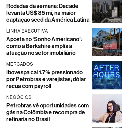
Rodadas da semana: Decade
levanta US$ 85 mi, na maior
captação seed da América Latina
LINHA EXECUTIVA
Aposta no ‘Sonho Americano’:
como a Berkshire amplia a
atuação no setor imobiliário
MERCADOS
Ibovespa cai 1,7% pressionado
por Petrobras e varejistas; dólar
recua com payroll
NEGÓCIOS
Petrobras vê oportunidades com
gás na Colômbia e recompra de
refinaria no Brasil