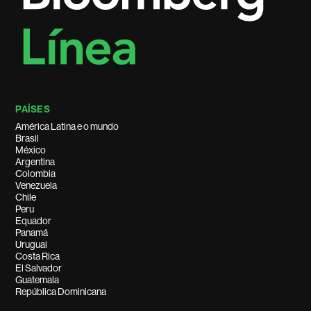
PAÍSES
América Latina e o mundo
Brasil
México
Argentina
Colombia
Venezuela
Chile
Peru
Equador
Panamá
Uruguai
Costa Rica
El Salvador
Guatemala
República Dominicana