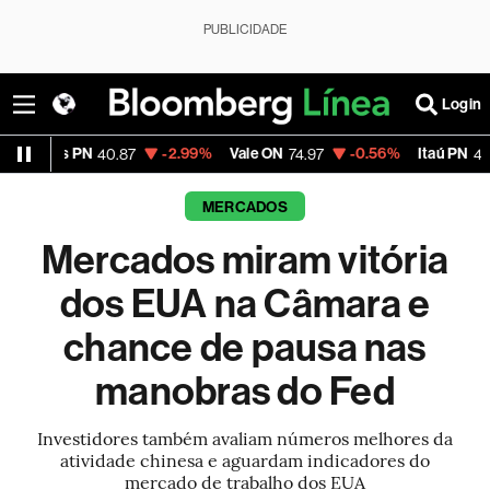
PUBLICIDADE
Login
-2.99%
Vale ON
-0.56%
Itaú PN
-2.58
40.87
74.97
40.75
MERCADOS
Mercados miram vitória
dos EUA na Câmara e
chance de pausa nas
manobras do Fed
Investidores também avaliam números melhores da
atividade chinesa e aguardam indicadores do
mercado de trabalho dos EUA