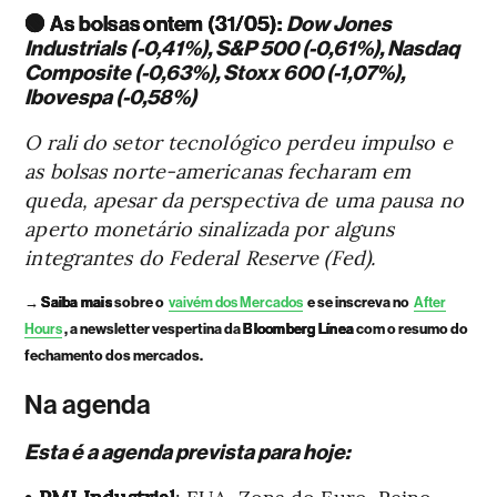
🟢 As bolsas ontem (31/05):
Dow Jones
Industrials (-0,41%), S&P 500 (-0,61%), Nasdaq
Composite (-0,63%), Stoxx 600 (-1,07%),
Ibovespa (-0,58%)
O rali do setor tecnológico perdeu impulso e
as bolsas norte-americanas fecharam em
queda, apesar da perspectiva de uma pausa no
aperto monetário sinalizada por alguns
integrantes do Federal Reserve (Fed).
→
Saiba mais
sobre o
vaivém dos Mercados
e se inscreva no
After
Hours
, a newsletter vespertina da
Bloomberg Línea
com o resumo do
fechamento dos mercados.
Na agenda
Esta é a agenda prevista para hoje:
•
PMI Industrial
: EUA, Zona do Euro, Reino