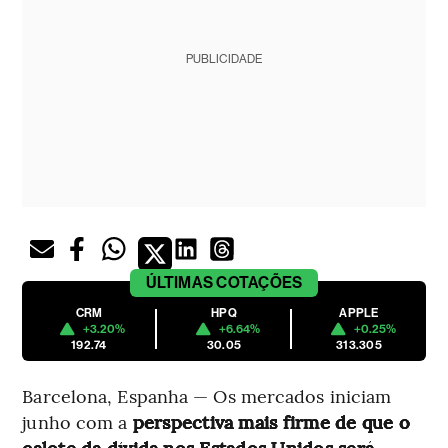
PUBLICIDADE
ÚLTIMAS
COTAÇÕES
CRM
HPQ
APPLE
+3.20%
+6.64%
+0.25%
192.74
30.05
313.305
Barcelona, Espanha — Os mercados iniciam
junho com a
perspectiva mais firme de que o
calote da dívida nos Estados Unidos será