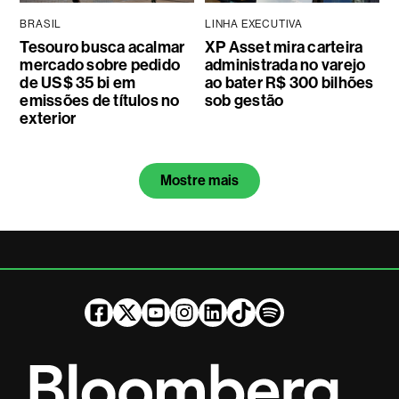
BRASIL
LINHA EXECUTIVA
Tesouro busca acalmar
XP Asset mira carteira
mercado sobre pedido
administrada no varejo
de US$ 35 bi em
ao bater R$ 300 bilhões
emissões de títulos no
sob gestão
exterior
Mostre mais