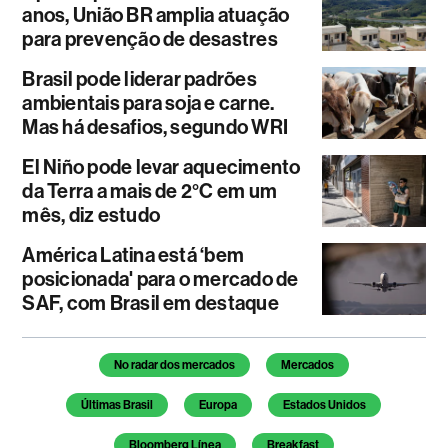
anos, União BR amplia atuação
para prevenção de desastres
Brasil pode liderar padrões
ambientais para soja e carne.
Mas há desafios, segundo WRI
El Niño pode levar aquecimento
da Terra a mais de 2°C em um
mês, diz estudo
América Latina está ‘bem
posicionada' para o mercado de
SAF, com Brasil em destaque
Temas deste artigo
No radar dos mercados
Mercados
Últimas Brasil
Europa
Estados Unidos
Bloomberg Línea
Breakfast