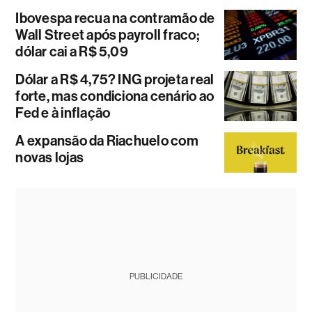
Ibovespa recua na contramão de
Wall Street após payroll fraco;
dólar cai a R$ 5,09
Dólar a R$ 4,75? ING projeta real
forte, mas condiciona cenário ao
Fed e à inflação
A expansão da Riachuelo com
novas lojas
PUBLICIDADE