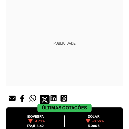
PUBLICIDADE
ÚLTIMAS
COTAÇÕES
IBOVESPA
DÓLAR
-1.73%
-0.56%
172,513.42
5.0805