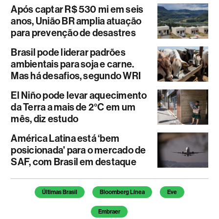
Após captar R$ 530 mi em seis
anos, União BR amplia atuação
para prevenção de desastres
Brasil pode liderar padrões
ambientais para soja e carne.
Mas há desafios, segundo WRI
El Niño pode levar aquecimento
da Terra a mais de 2°C em um
mês, diz estudo
América Latina está ‘bem
posicionada' para o mercado de
SAF, com Brasil em destaque
Temas deste artigo
Últimas Brasil
Bloomberg Línea
Eve
Embraer