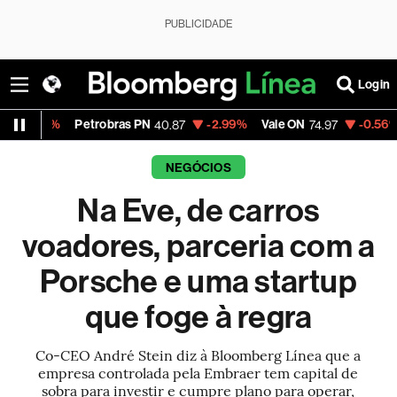
PUBLICIDADE
Login
trobras PN
-2.99%
Vale ON
-0.56%
Itaú PN
40.87
74.97
40.7
NEGÓCIOS
Na Eve, de carros
voadores, parceria com a
Porsche e uma startup
que foge à regra
Co-CEO André Stein diz à Bloomberg Línea que a
empresa controlada pela Embraer tem capital de
sobra para investir e cumpre plano para operar,