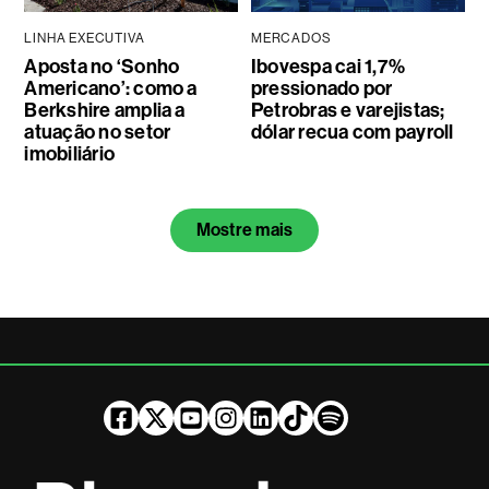
LINHA EXECUTIVA
MERCADOS
Aposta no ‘Sonho
Ibovespa cai 1,7%
Americano’: como a
pressionado por
Berkshire amplia a
Petrobras e varejistas;
atuação no setor
dólar recua com payroll
imobiliário
Mostre mais