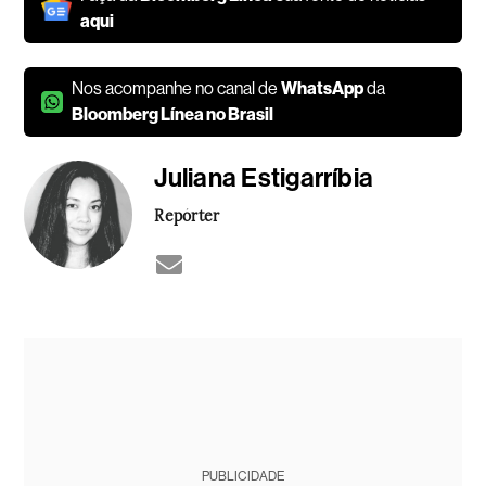
aqui
Nos acompanhe no canal de
WhatsApp
da
Bloomberg Línea no Brasil
Juliana Estigarríbia
Repórter
PUBLICIDADE