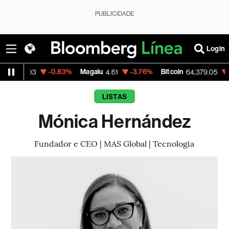
PUBLICIDADE
Login
-0.83%
Magalu
-3.76%
Bitcoin
-0.63%
.03
4.61
64,379.05
LISTAS
Mónica Hernández
Fundador e CEO | MAS Global | Tecnologia