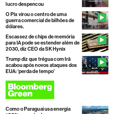
lucro despencou
O Pix virou o centro de uma
guerra comercial de bilhões de
dólares.
Escassez de chips de memória
para IA pode se estender além de
2030, diz CEO da SK Hynix
Trump diz que trégua com Irã
acabou após novos ataques dos
EUA: ‘perda de tempo'
Como o Paraguai usa energia