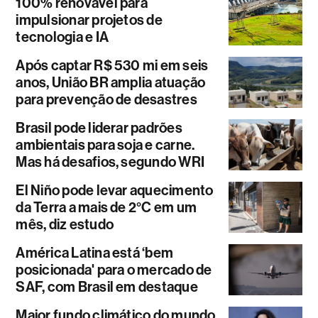
100% renovável para
impulsionar projetos de
tecnologia e IA
Após captar R$ 530 mi em seis
anos, União BR amplia atuação
para prevenção de desastres
Brasil pode liderar padrões
ambientais para soja e carne.
Mas há desafios, segundo WRI
El Niño pode levar aquecimento
da Terra a mais de 2°C em um
mês, diz estudo
América Latina está ‘bem
posicionada' para o mercado de
SAF, com Brasil em destaque
Maior fundo climático do mundo