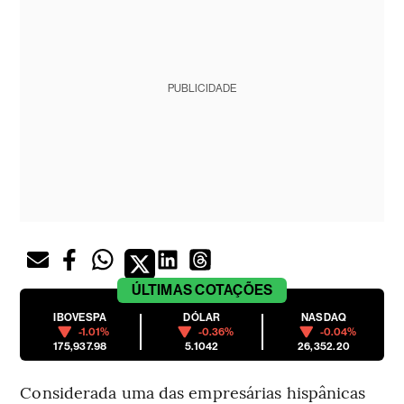
PUBLICIDADE
ÚLTIMAS
COTAÇÕES
IBOVESPA
DÓLAR
NASDAQ
-1.01%
-0.36%
-0.04%
175,937.98
5.1042
26,352.20
Considerada uma das empresárias hispânicas