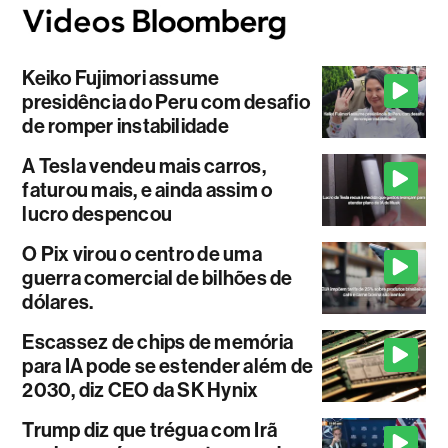
Keiko Fujimori assume
presidência do Peru com desafio
de romper instabilidade
A Tesla vendeu mais carros,
faturou mais, e ainda assim o
lucro despencou
O Pix virou o centro de uma
guerra comercial de bilhões de
dólares.
Escassez de chips de memória
para IA pode se estender além de
2030, diz CEO da SK Hynix
Trump diz que trégua com Irã