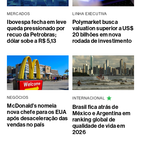
MERCADOS
LINHA EXECUTIVA
Ibovespa fecha em leve
Polymarket busca
queda pressionado por
valuation superior a US$
recuo da Petrobras;
20 bilhões em nova
dólar sobe a R$ 5,13
rodada de investimento
NEGÓCIOS
INTERNACIONAL
McDonald’s nomeia
Brasil fica atrás de
nova chefe para os EUA
México e Argentina em
após desaceleração das
ranking global de
vendas no país
qualidade de vida em
2026