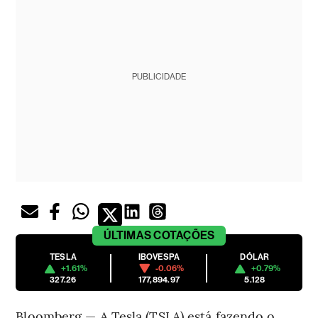
PUBLICIDADE
ÚLTIMAS
COTAÇÕES
TESLA
IBOVESPA
DÓLAR
+1.61%
-0.06%
+0.79%
327.26
177,894.97
5.128
Bloomberg — A Tesla (TSLA) está fazendo o