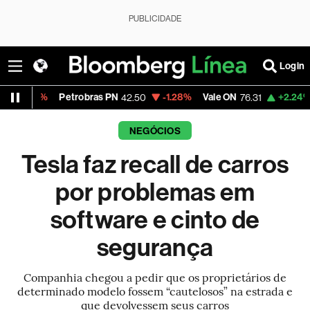
PUBLICIDADE
Login
Petrobras PN
-1.28%
Vale ON
+2.24%
Itaú PN
42.50
76.31
4
NEGÓCIOS
Tesla faz recall de carros
por problemas em
software e cinto de
segurança
Companhia chegou a pedir que os proprietários de
determinado modelo fossem “cautelosos” na estrada e
que devolvessem seus carros