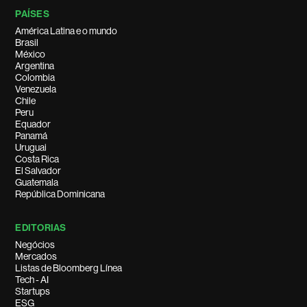
PAÍSES
América Latina e o mundo
Brasil
México
Argentina
Colombia
Venezuela
Chile
Peru
Equador
Panamá
Uruguai
Costa Rica
El Salvador
Guatemala
República Dominicana
EDITORIAS
Negócios
Mercados
Listas de Bloomberg Línea
Tech - AI
Startups
ESG