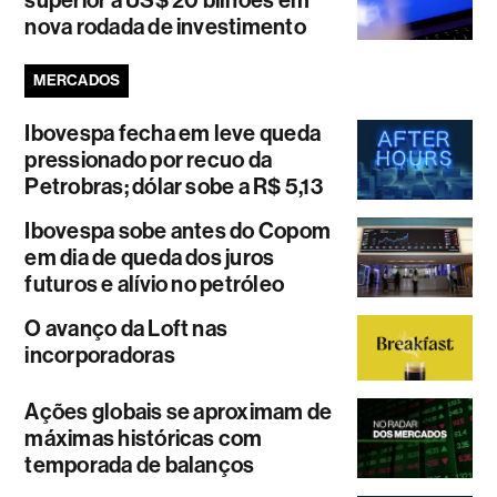
superior a US$ 20 bilhões em
nova rodada de investimento
MERCADOS
Ibovespa fecha em leve queda
pressionado por recuo da
Petrobras; dólar sobe a R$ 5,13
Ibovespa sobe antes do Copom
em dia de queda dos juros
futuros e alívio no petróleo
O avanço da Loft nas
incorporadoras
Ações globais se aproximam de
máximas históricas com
temporada de balanços