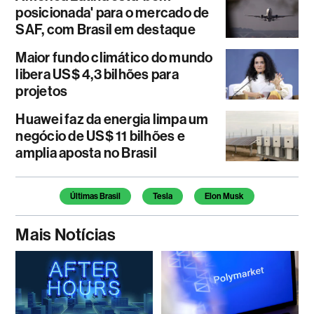
posicionada' para o mercado de
SAF, com Brasil em destaque
Maior fundo climático do mundo
libera US$ 4,3 bilhões para
projetos
Huawei faz da energia limpa um
negócio de US$ 11 bilhões e
amplia aposta no Brasil
Temas deste artigo
Últimas Brasil
Tesla
Elon Musk
Mais Notícias