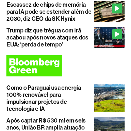
Escassez de chips de memória
para IA pode se estender além de
2030, diz CEO da SK Hynix
Trump diz que trégua com Irã
acabou após novos ataques dos
EUA: ‘perda de tempo'
Como o Paraguai usa energia
100% renovável para
impulsionar projetos de
tecnologia e IA
Após captar R$ 530 mi em seis
anos, União BR amplia atuação