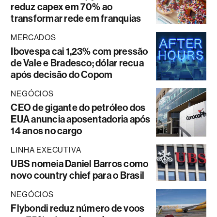
reduz capex em 70% ao
transformar rede em franquias
MERCADOS
Ibovespa cai 1,23% com pressão
de Vale e Bradesco; dólar recua
após decisão do Copom
NEGÓCIOS
CEO de gigante do petróleo dos
EUA anuncia aposentadoria após
14 anos no cargo
LINHA EXECUTIVA
UBS nomeia Daniel Barros como
novo country chief para o Brasil
NEGÓCIOS
Flybondi reduz número de voos