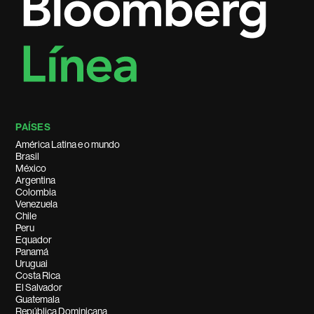
PAÍSES
América Latina e o mundo
Brasil
México
Argentina
Colombia
Venezuela
Chile
Peru
Equador
Panamá
Uruguai
Costa Rica
El Salvador
Guatemala
República Dominicana