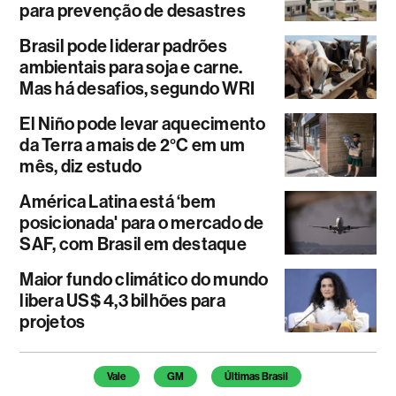
para prevenção de desastres
Brasil pode liderar padrões
ambientais para soja e carne.
Mas há desafios, segundo WRI
El Niño pode levar aquecimento
da Terra a mais de 2°C em um
mês, diz estudo
América Latina está ‘bem
posicionada' para o mercado de
SAF, com Brasil em destaque
Maior fundo climático do mundo
libera US$ 4,3 bilhões para
projetos
Temas deste artigo
Vale
GM
Últimas Brasil