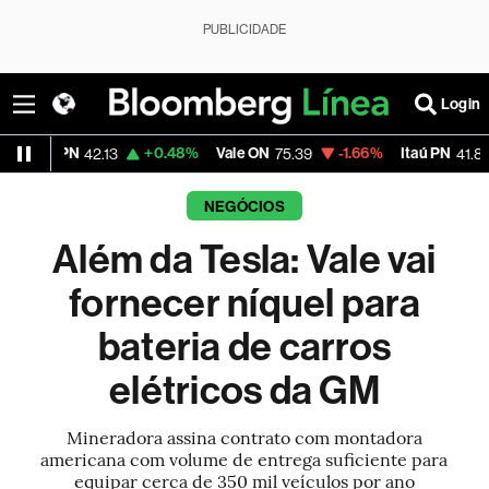
PUBLICIDADE
Login
N
+0.48%
Vale ON
-1.66%
Itaú PN
-1.30%
42.13
75.39
41.83
NEGÓCIOS
Além da Tesla: Vale vai
fornecer níquel para
bateria de carros
elétricos da GM
Mineradora assina contrato com montadora
americana com volume de entrega suficiente para
equipar cerca de 350 mil veículos por ano