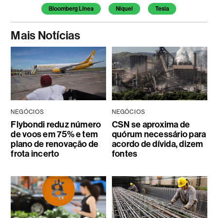
Bloomberg Línea
Níquel
Tesla
Mais Notícias
NEGÓCIOS
NEGÓCIOS
Flybondi reduz número
CSN se aproxima de
de voos em 75% e tem
quórum necessário para
plano de renovação de
acordo de dívida, dizem
frota incerto
fontes