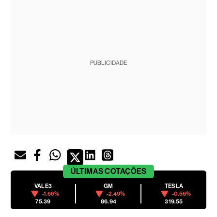
PUBLICIDADE
ÚLTIMAS
COTAÇÕES
VALE3
GM
TESLA
-1.66%
-2.49%
-0.56%
75.39
86.94
319.55