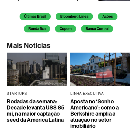
Temas deste artigo
Últimas Brasil
Bloomberg Línea
Ações
Renda fixa
Copom
Banco Central
Mais Notícias
STARTUPS
LINHA EXECUTIVA
Rodadas da semana:
Aposta no ‘Sonho
Decade levanta US$ 85
Americano’: como a
mi, na maior captação
Berkshire amplia a
seed da América Latina
atuação no setor
imobiliário