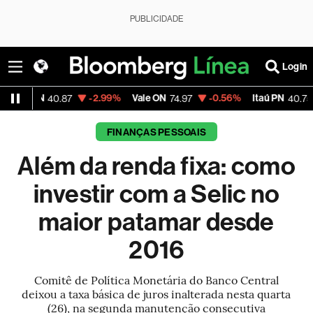
PUBLICIDADE
Login
-2.99%
Vale ON
-0.56%
Itaú PN
-2.58%
0.87
74.97
40.75
FINANÇAS PESSOAIS
Além da renda fixa: como
investir com a Selic no
maior patamar desde
2016
Comitê de Política Monetária do Banco Central
deixou a taxa básica de juros inalterada nesta quarta
(26), na segunda manutenção consecutiva