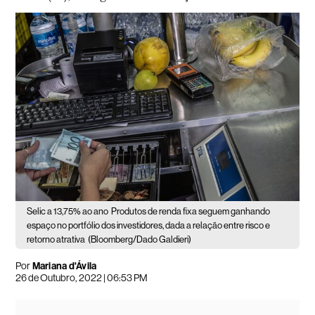
Selic a 13,75% ao ano
Produtos de renda fixa seguem ganhando
espaço no portfólio dos investidores, dada a relação entre risco e
retorno atrativa
(Bloomberg/Dado Galdieri)
Por
Mariana d'Ávila
26 de Outubro, 2022 | 06:53 PM