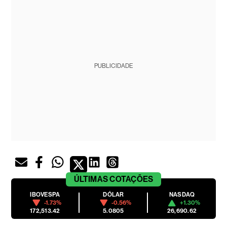
PUBLICIDADE
ÚLTIMAS
COTAÇÕES
IBOVESPA
DÓLAR
NASDAQ
-1.73%
-0.56%
+1.30%
172,513.42
5.0805
26,690.62