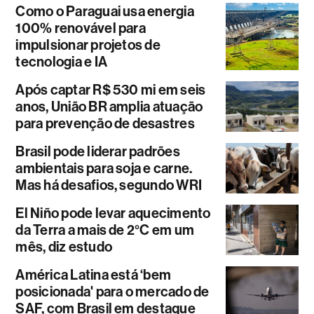
Como o Paraguai usa energia
100% renovável para
impulsionar projetos de
tecnologia e IA
Após captar R$ 530 mi em seis
anos, União BR amplia atuação
para prevenção de desastres
Brasil pode liderar padrões
ambientais para soja e carne.
Mas há desafios, segundo WRI
El Niño pode levar aquecimento
da Terra a mais de 2°C em um
mês, diz estudo
América Latina está ‘bem
posicionada' para o mercado de
SAF, com Brasil em destaque