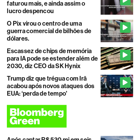
faturou mais, e ainda assim o
lucro despencou
O Pix virou o centro de uma
guerra comercial de bilhões de
dólares.
Escassez de chips de memória
para IA pode se estender além de
2030, diz CEO da SK Hynix
Trump diz que trégua com Irã
acabou após novos ataques dos
EUA: ‘perda de tempo'
Após captar R$ 530 mi em seis