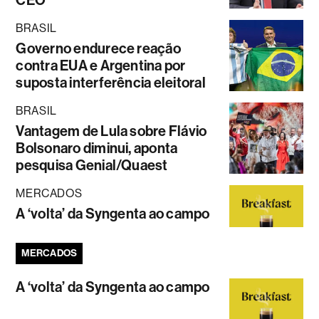
CEO
BRASIL
Governo endurece reação
contra EUA e Argentina por
suposta interferência eleitoral
BRASIL
Vantagem de Lula sobre Flávio
Bolsonaro diminui, aponta
pesquisa Genial/Quaest
MERCADOS
A ‘volta’ da Syngenta ao campo
MERCADOS
A ‘volta’ da Syngenta ao campo