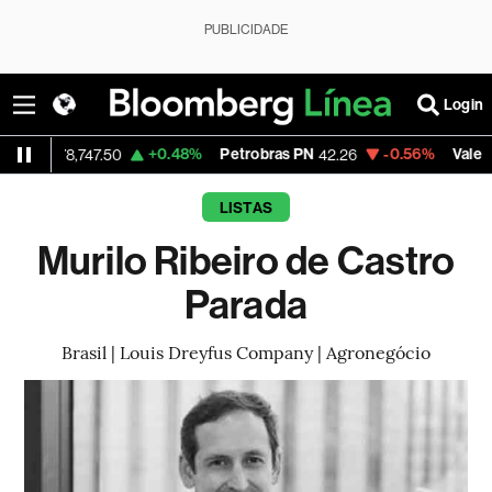
PUBLICIDADE
Login
+0.48%
Petrobras PN
-0.56%
Vale ON
78,747.50
42.26
76.38
LISTAS
Murilo Ribeiro de Castro
Parada
Brasil | Louis Dreyfus Company | Agronegócio