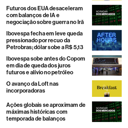
Futuros dos EUA desaceleram
com balanços de IA e
negociação sobre guerra no Irã
Ibovespa fecha em leve queda
pressionado por recuo da
Petrobras; dólar sobe a R$ 5,13
Ibovespa sobe antes do Copom
em dia de queda dos juros
futuros e alívio no petróleo
O avanço da Loft nas
incorporadoras
Ações globais se aproximam de
máximas históricas com
temporada de balanços