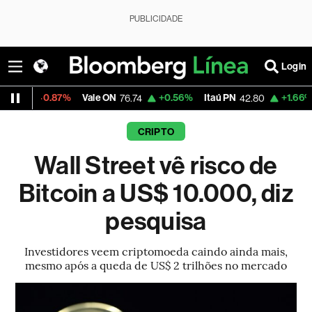
PUBLICIDADE
Login
-0.87%
Vale ON
+0.56%
Itaú PN
+1.66%
Magal
76.74
42.80
CRIPTO
Wall Street vê risco de
Bitcoin a US$ 10.000, diz
pesquisa
Investidores veem criptomoeda caindo ainda mais,
mesmo após a queda de US$ 2 trilhões no mercado