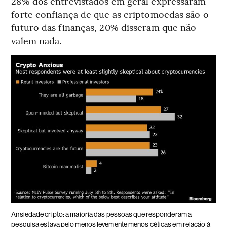
28% dos entrevistados em geral expressaram
forte confiança de que as criptomoedas são o
futuro das finanças, 20% disseram que não
valem nada.
Ansiedade cripto: a maioria das pessoas que responderam a
pesquisa estava pelo menos levemente menos céticas em relação à