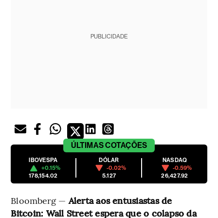
PUBLICIDADE
ÚLTIMAS
COTAÇÕES
IBOVESPA
DÓLAR
NASDAQ
+0.15%
-0.02%
-0.59%
178,154.02
5.127
26,427.92
Bloomberg —
Alerta aos entusiastas de
Bitcoin: Wall Street espera que o colapso da