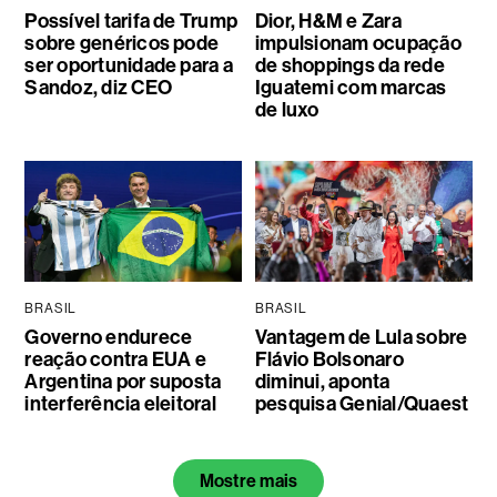
Possível tarifa de Trump
Dior, H&M e Zara
sobre genéricos pode
impulsionam ocupação
ser oportunidade para a
de shoppings da rede
Sandoz, diz CEO
Iguatemi com marcas
de luxo
BRASIL
BRASIL
Governo endurece
Vantagem de Lula sobre
reação contra EUA e
Flávio Bolsonaro
Argentina por suposta
diminui, aponta
interferência eleitoral
pesquisa Genial/Quaest
Mostre mais