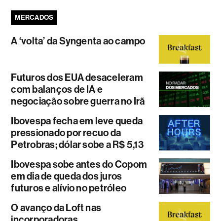
MERCADOS
A ‘volta’ da Syngenta ao campo
Futuros dos EUA desaceleram
com balanços de IA e
negociação sobre guerra no Irã
Ibovespa fecha em leve queda
pressionado por recuo da
Petrobras; dólar sobe a R$ 5,13
Ibovespa sobe antes do Copom
em dia de queda dos juros
futuros e alívio no petróleo
O avanço da Loft nas
incorporadoras