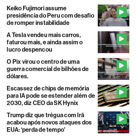
Keiko Fujimori assume
presidência do Peru com desafio
de romper instabilidade
A Tesla vendeu mais carros,
faturou mais, e ainda assim o
lucro despencou
O Pix virou o centro de uma
guerra comercial de bilhões de
dólares.
Escassez de chips de memória
para IA pode se estender além de
2030, diz CEO da SK Hynix
Trump diz que trégua com Irã
acabou após novos ataques dos
EUA: ‘perda de tempo'