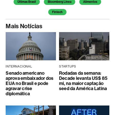
Temas deste artigo
Últimas Brasil
Bloomberg Línea
Alimentos
Fintech
Mais Notícias
INTERNACIONAL
STARTUPS
Senado americano
Rodadas da semana:
aprova embaixador dos
Decade levanta US$ 85
EUA no Brasil e pode
mi, na maior captação
agravar crise
seed da América Latina
diplomática