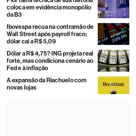
coloca em evidência monopólio
da B3
Ibovespa recua na contramão de
Wall Street após payroll fraco;
dólar cai a R$ 5,09
Dólar a R$ 4,75? ING projeta real
forte, mas condiciona cenário ao
Fed e à inflação
A expansão da Riachuelo com
novas lojas