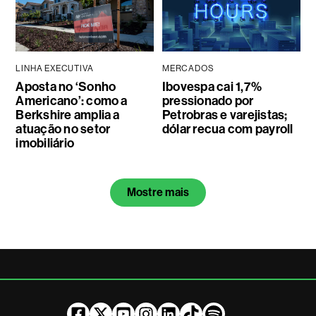
LINHA EXECUTIVA
MERCADOS
Aposta no ‘Sonho
Ibovespa cai 1,7%
Americano’: como a
pressionado por
Berkshire amplia a
Petrobras e varejistas;
atuação no setor
dólar recua com payroll
imobiliário
Mostre mais