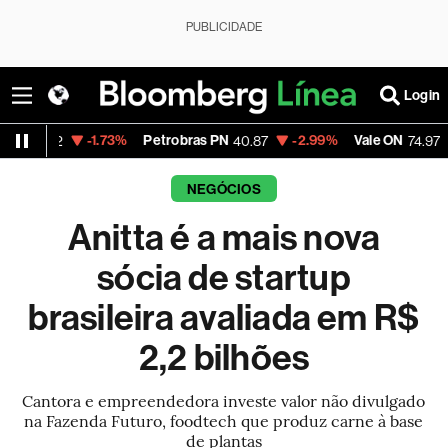
PUBLICIDADE
Login
-1.73%
Petrobras PN
-2.99%
Vale ON
-0.56%
40.87
74.97
NEGÓCIOS
Anitta é a mais nova
sócia de startup
brasileira avaliada em R$
2,2 bilhões
Cantora e empreendedora investe valor não divulgado
na Fazenda Futuro, foodtech que produz carne à base
de plantas