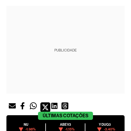
PUBLICIDADE
ÚLTIMAS
COTAÇÕES
NU
ABEV3
YDUQ3
-1.98%
-1.15%
-3.40%