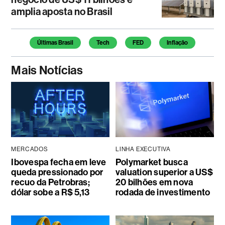
amplia aposta no Brasil
Temas deste artigo
Últimas Brasil
Tech
FED
Inflação
Mais Notícias
MERCADOS
LINHA EXECUTIVA
Ibovespa fecha em leve
Polymarket busca
queda pressionado por
valuation superior a US$
recuo da Petrobras;
20 bilhões em nova
dólar sobe a R$ 5,13
rodada de investimento