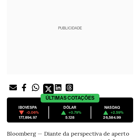
PUBLICIDADE
ÚLTIMAS
COTAÇÕES
IBOVESPA
DÓLAR
NASDAQ
-0.06%
+0.79%
+2.59%
177,894.97
5.128
26,584.99
Bloomberg — Diante da perspectiva de aperto