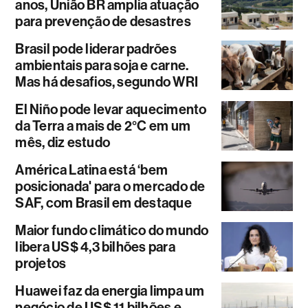
anos, União BR amplia atuação
para prevenção de desastres
Brasil pode liderar padrões
ambientais para soja e carne.
Mas há desafios, segundo WRI
El Niño pode levar aquecimento
da Terra a mais de 2°C em um
mês, diz estudo
América Latina está ‘bem
posicionada' para o mercado de
SAF, com Brasil em destaque
Maior fundo climático do mundo
libera US$ 4,3 bilhões para
projetos
Huawei faz da energia limpa um
negócio de US$ 11 bilhões e