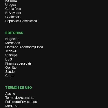
Panamá
Uruguai
Costa Rica
El Salvador
Guatemala
República Dominicana
EDITORIAS
Negócios
Mercados
Listas de Bloomberg Línea
Tech - AI
Startups
ESG
Finanças pessoais
Opinião
Saúde
Cripto
TERMOS DE USO
Assine
Termo de Assinatura
Política de Privacidade
Media Kit