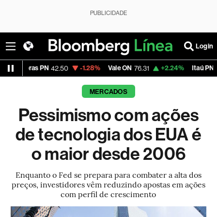
PUBLICIDADE
Login
ras PN
-1.28%
Vale ON
+2.24%
Itaú PN
42.50
76.31
42.10
MERCADOS
Pessimismo com ações
de tecnologia dos EUA é
o maior desde 2006
Enquanto o Fed se prepara para combater a alta dos
preços, investidores vêm reduzindo apostas em ações
com perfil de crescimento