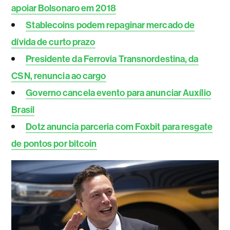
apoiar Bolsonaro em 2018
Stablecoins podem repaginar mercado de
dívida de curto prazo
Presidente da Ferrovia Transnordestina, da
CSN, renuncia ao cargo
Governo cancela evento para anunciar Auxílio
Brasil
Dotz anuncia parceria com Foxbit para resgate
de pontos por bitcoin