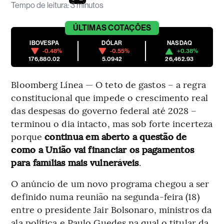
Tempo de leitura
:
3 minutos
ÚLTIMAS
COTAÇÕES
IBOVESPA
DÓLAR
NASDAQ
-0.48%
-0.55%
+0.38%
176,880.02
5.0942
26,462.93
Bloomberg Línea — O teto de gastos – a regra
constitucional que impede o crescimento real
das despesas do governo federal até 2028 –
terminou o dia intacto, mas sob forte incerteza
porque
continua em aberto a questão de
como a União vai financiar os pagamentos
para famílias mais vulneráveis
.
O anúncio de um novo programa chegou a ser
definido numa reunião na segunda-feira (18)
entre o presidente Jair Bolsonaro, ministros da
ala política e Paulo Guedes na qual o titular da