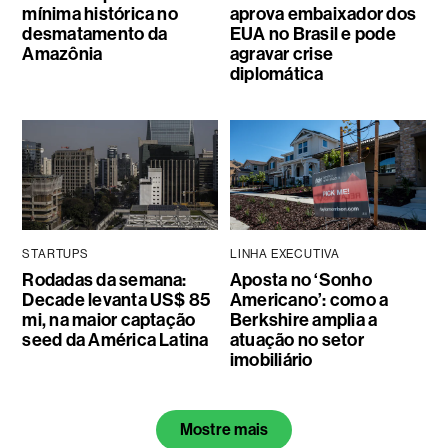
mínima histórica no
aprova embaixador dos
desmatamento da
EUA no Brasil e pode
Amazônia
agravar crise
diplomática
STARTUPS
LINHA EXECUTIVA
Rodadas da semana:
Aposta no ‘Sonho
Decade levanta US$ 85
Americano’: como a
mi, na maior captação
Berkshire amplia a
seed da América Latina
atuação no setor
imobiliário
Mostre mais