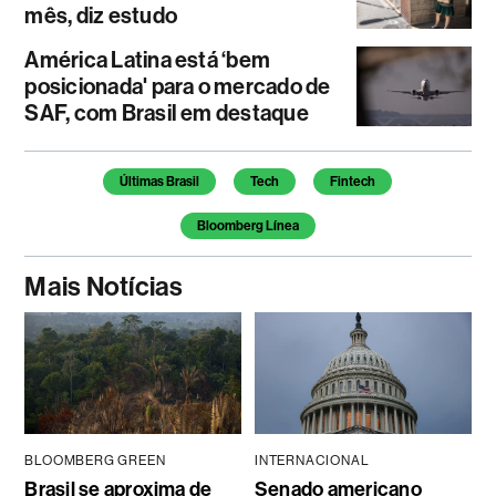
mês, diz estudo
América Latina está ‘bem
posicionada' para o mercado de
SAF, com Brasil em destaque
Temas deste artigo
Últimas Brasil
Tech
Fintech
Bloomberg Línea
Mais Notícias
BLOOMBERG GREEN
INTERNACIONAL
Brasil se aproxima de
Senado americano