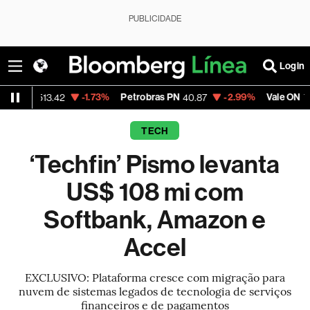
PUBLICIDADE
Login
-1.73%
Petrobras PN
-2.99%
Vale ON
-0
13.42
40.87
74.97
TECH
‘Techfin’ Pismo levanta
US$ 108 mi com
Softbank, Amazon e
Accel
EXCLUSIVO: Plataforma cresce com migração para
nuvem de sistemas legados de tecnologia de serviços
financeiros e de pagamentos