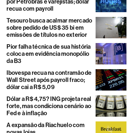
por Petrobras e varejistas; dólar
recua com payroll
Tesouro busca acalmar mercado
sobre pedido de US$ 35 bi em
emissões de títulos no exterior
Pior falha técnica de sua história
coloca em evidência monopólio
da B3
Ibovespa recua na contramão de
Wall Street após payroll fraco;
dólar cai a R$ 5,09
Dólar a R$ 4,75? ING projeta real
forte, mas condiciona cenário ao
Fed e à inflação
A expansão da Riachuelo com
novas lojas