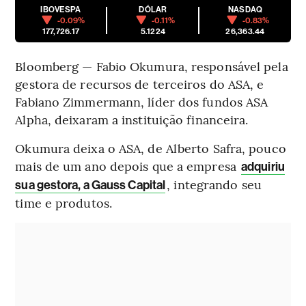
IBOVESPA
DÓLAR
NASDAQ
-0.09%
-0.11%
-0.83%
177,726.17
5.1224
26,363.44
Bloomberg — Fabio Okumura, responsável pela
gestora de recursos de terceiros do ASA, e
Fabiano Zimmermann, líder dos fundos ASA
Alpha, deixaram a instituição financeira.
Okumura deixa o ASA, de Alberto Safra, pouco
mais de um ano depois que a empresa
adquiriu
, integrando seu
sua gestora, a Gauss Capital
time e produtos.