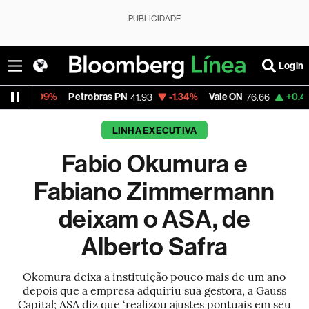
PUBLICIDADE
Login
9%
Petrobras PN
-1.34%
Vale ON
+0.46%
Itaú 
41.93
76.66
LINHA EXECUTIVA
Fabio Okumura e
Fabiano Zimmermann
deixam o ASA, de
Alberto Safra
Okomura deixa a instituição pouco mais de um ano
depois que a empresa adquiriu sua gestora, a Gauss
Capital; ASA diz que ‘realizou ajustes pontuais em seu