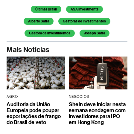
Temas deste artigo
Últimas Brasil
ASA Investments
Alberto Safra
Gestoras de investimentos
Gestora de investimentos
Joseph Safra
Mais Notícias
AGRO
NEGÓCIOS
Auditoria da União
Shein deve iniciar nesta
Europeia pode poupar
semana sondagem com
exportações de frango
investidores para IPO
do Brasil de veto
em Hong Kong