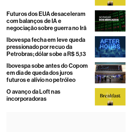
Futuros dos EUA desaceleram
com balanços de IA e
negociação sobre guerra no Irã
Ibovespa fecha em leve queda
pressionado por recuo da
Petrobras; dólar sobe a R$ 5,13
Ibovespa sobe antes do Copom
em dia de queda dos juros
futuros e alívio no petróleo
O avanço da Loft nas
incorporadoras