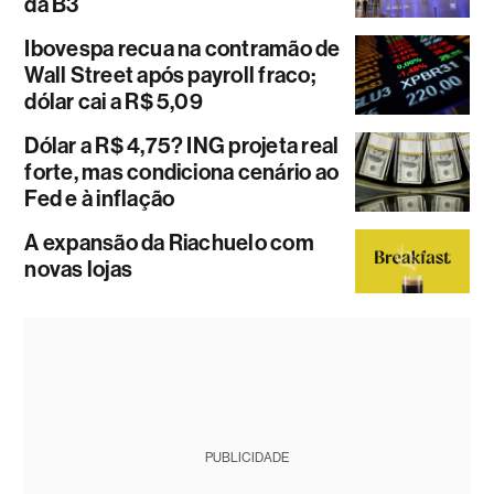
da B3
Ibovespa recua na contramão de
Wall Street após payroll fraco;
dólar cai a R$ 5,09
Dólar a R$ 4,75? ING projeta real
forte, mas condiciona cenário ao
Fed e à inflação
A expansão da Riachuelo com
novas lojas
PUBLICIDADE