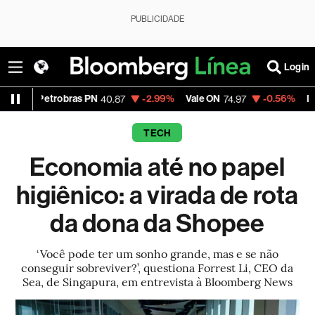
PUBLICIDADE
Login
bras PN
-2.99%
Vale ON
-0.56%
Itaú PN
40.87
74.97
40.75
TECH
Economia até no papel
higiênico: a virada de rota
da dona da Shopee
‘Você pode ter um sonho grande, mas e se não
conseguir sobreviver?’, questiona Forrest Li, CEO da
Sea, de Singapura, em entrevista à Bloomberg News