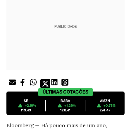
PUBLICIDADE
ÚLTIMAS
COTAÇÕES
SE
BABA
AMZN
+2.19%
+1.26%
+0.78%
113.43
128.41
274.47
Bloomberg — Há pouco mais de um ano,