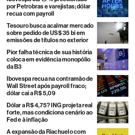
por Petrobras e varejistas; dólar
recua com payroll
Tesouro busca acalmar mercado
sobre pedido de US$ 35 bi em
emissões de títulos no exterior
Pior falha técnica de sua história
coloca em evidência monopólio
da B3
Ibovespa recua na contramão de
Wall Street após payroll fraco;
dólar cai a R$ 5,09
Dólar a R$ 4,75? ING projeta real
forte, mas condiciona cenário ao
Fed e à inflação
A expansão da Riachuelo com