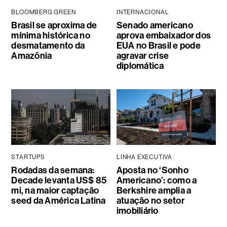
BLOOMBERG GREEN
INTERNACIONAL
Brasil se aproxima de
Senado americano
mínima histórica no
aprova embaixador dos
desmatamento da
EUA no Brasil e pode
Amazônia
agravar crise
diplomática
STARTUPS
LINHA EXECUTIVA
Rodadas da semana:
Aposta no ‘Sonho
Decade levanta US$ 85
Americano’: como a
mi, na maior captação
Berkshire amplia a
seed da América Latina
atuação no setor
imobiliário