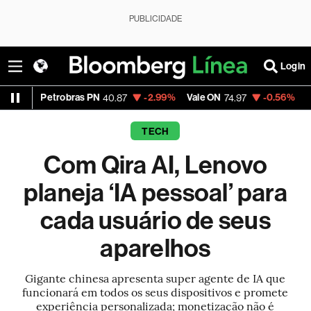
PUBLICIDADE
Login
trobras PN
-2.99%
Vale ON
-0.56%
Itaú PN
40.87
74.97
40.7
TECH
Com Qira AI, Lenovo
planeja ‘IA pessoal’ para
cada usuário de seus
aparelhos
Gigante chinesa apresenta super agente de IA que
funcionará em todos os seus dispositivos e promete
experiência personalizada; monetização não é