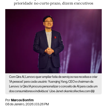
prioridade no curto prazo, dizem executivos
Com Qira AI, Lenovo quer ampliar fatia de serviços nas receitas e criar
‘IA pessoal’ para cada usuário
Yuanqing Yang, CEO e chairman da
Lenovo: 'a Qira IA procura personalizar o conceito de AI para cada um
dos consumidores e indivíduos'
(Joe Janet okamicollective.com @j)
Por
Marcos Bonfim
08 de Janeiro, 2026 | 03:26 PM