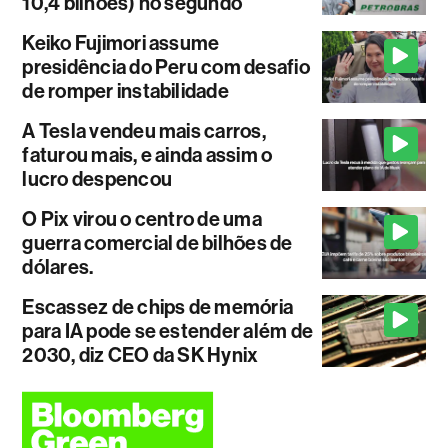
10,4 bilhões) no segundo
Keiko Fujimori assume
presidência do Peru com desafio
de romper instabilidade
A Tesla vendeu mais carros,
faturou mais, e ainda assim o
lucro despencou
O Pix virou o centro de uma
guerra comercial de bilhões de
dólares.
Escassez de chips de memória
para IA pode se estender além de
2030, diz CEO da SK Hynix