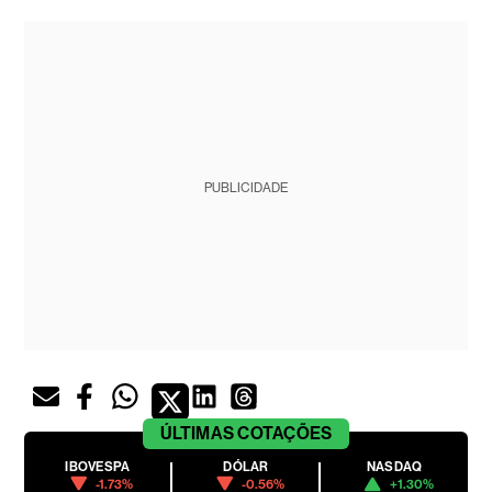
PUBLICIDADE
ÚLTIMAS
COTAÇÕES
IBOVESPA
DÓLAR
NASDAQ
-1.73%
-0.56%
+1.30%