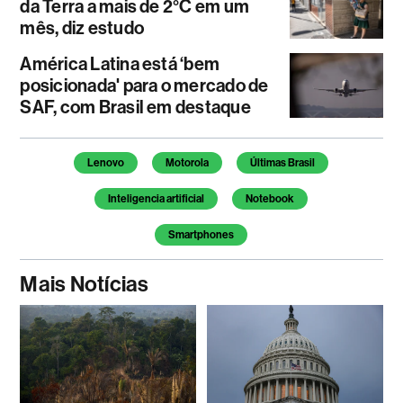
da Terra a mais de 2°C em um
mês, diz estudo
América Latina está ‘bem
posicionada' para o mercado de
SAF, com Brasil em destaque
Temas deste artigo
Lenovo
Motorola
Últimas Brasil
Inteligencia artificial
Notebook
Smartphones
Mais Notícias