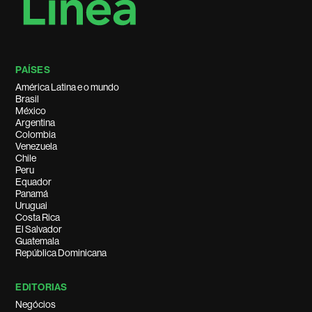
PAÍSES
América Latina e o mundo
Brasil
México
Argentina
Colombia
Venezuela
Chile
Peru
Equador
Panamá
Uruguai
Costa Rica
El Salvador
Guatemala
República Dominicana
EDITORIAS
Negócios