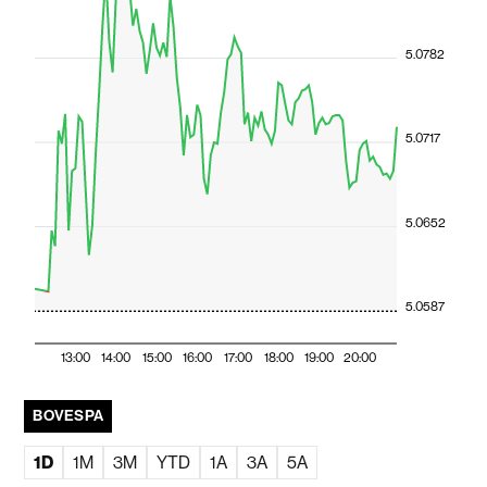
5.0782
5.0717
5.0652
5.0587
13:00
14:00
15:00
16:00
17:00
18:00
19:00
20:00
BOVESPA
1D
1M
3M
YTD
1A
3A
5A