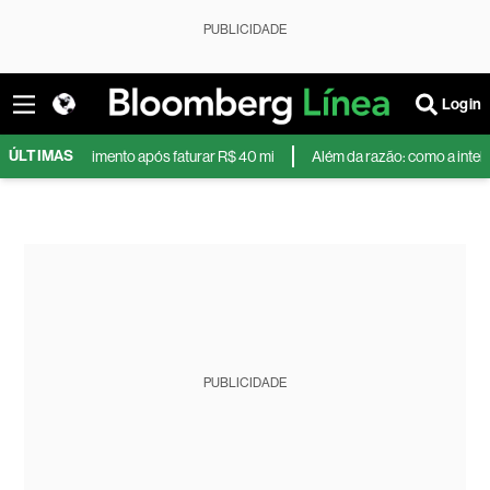
PUBLICIDADE
Login
ÚLTIMAS
nda de crescimento após faturar R$ 40 mi
Além da razão: como a inteligên
PUBLICIDADE