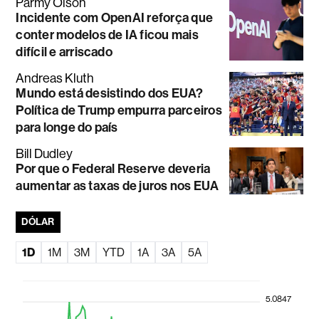
Parmy Olson
Incidente com OpenAI reforça que
conter modelos de IA ficou mais
difícil e arriscado
Andreas Kluth
Mundo está desistindo dos EUA?
Política de Trump empurra parceiros
para longe do país
Bill Dudley
Por que o Federal Reserve deveria
aumentar as taxas de juros nos EUA
DÓLAR
1D
1M
3M
YTD
1A
3A
5A
5.0847