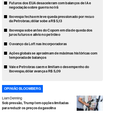
Futuros dos EUA desaceleram com balanços de IA e
negociação sobre guerra no Irã
Ibovespa fecha em leve queda pressionado por recuo
da Petrobras; dólar sobe a R$ 5,13
Ibovespa sobe antes do Copom em dia de queda dos
juros futuros e alívio no petróleo
O avanço da Loft nas incorporadoras
Ações globais se aproximam de máximas históricas com
temporada de balanços
Vale e Petrobras caem e limitam o desempenho do
Ibovespa; dólar avança a R$ 5,09
Ações globais sobem com recuo do petróleo e alívio da
pressão sobre mercados
OPINIÃO BLOOMBERG
Faria Lima volta o foco para as eleições e gestores veem
Liam Denning
disputa presidencial acirrada
Sob pressão, Trump tem opções limitadas
Novo ciclo à vista? Commodities podem impulsionar
para reduzir os preços da gasolina
dividendos na América Latina