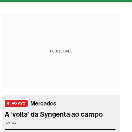
tura
PUBLICIDADE
Mercados
AO VIVO
A ‘volta’ da Syngenta ao campo
há 2 dias