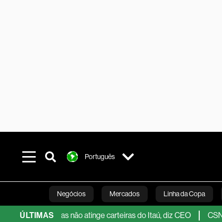
Português
Negócios
Mercados
Linha da Copa
nanceiro, mas não atinge carteiras do Itaú, diz CEO
ÚLTIMAS
CSN busca 
Línea Studios
Podcasts
Inovação
Fi