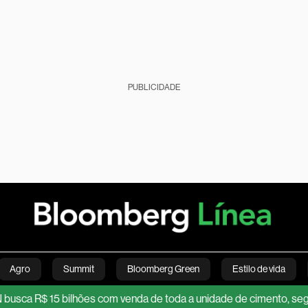
PUBLICIDADE
Agro
Summit
Bloomberg Green
Estilo de vida
R$ 15 bilhões com venda de toda a unidade de cimento, segundo 
nanças pessoais
Viagens
Internacional
Brasil
S