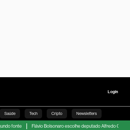
Login
Saúde
Tech
Cripto
Newsletters
fonte
Flávio Bolsonaro escolhe deputado Alfredo Gaspar como 
tartups
Linha Executiva
Opinião
Vídeos