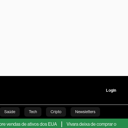
Login
Saúde
Tech
Cripto
Newsletters
 de ativos dos EUA
Vivara deixa de comprar ouro, usa estoq
tartups
Linha Executiva
Opinião
Vídeos