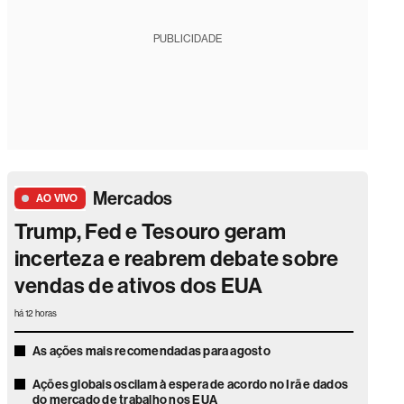
PUBLICIDADE
Mercados
AO VIVO
Trump, Fed e Tesouro geram
incerteza e reabrem debate sobre
vendas de ativos dos EUA
há 12 horas
As ações mais recomendadas para agosto
Ações globais oscilam à espera de acordo no Irã e dados
do mercado de trabalho nos EUA