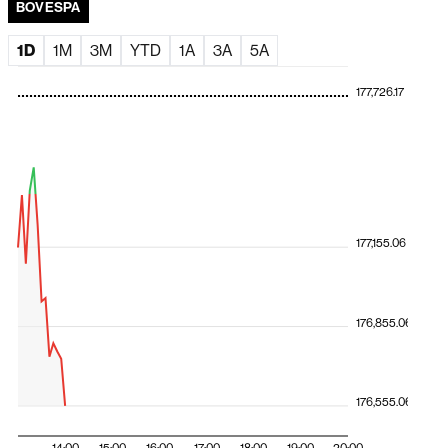
BOVESPA
Futuros de NY sobem à espera de decisão do Fed e
balanços de Meta e Microsoft
1D
1M
3M
YTD
1A
3A
5A
177,726.17
177,155.06
176,855.06
176,555.06