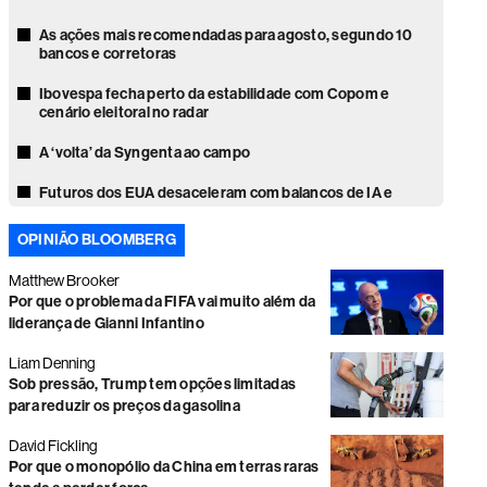
As ações mais recomendadas para agosto, segundo 10
bancos e corretoras
Ibovespa fecha perto da estabilidade com Copom e
cenário eleitoral no radar
A ‘volta’ da Syngenta ao campo
Futuros dos EUA desaceleram com balanços de IA e
negociação sobre guerra no Irã
OPINIÃO BLOOMBERG
Ibovespa fecha em leve queda pressionado por recuo
da Petrobras; dólar sobe a R$ 5,13
Matthew Brooker
Por que o problema da FIFA vai muito além da
Ibovespa sobe antes do Copom em dia de queda dos
liderança de Gianni Infantino
juros futuros e alívio no petróleo
Liam Denning
O avanço da Loft nas incorporadoras
Sob pressão, Trump tem opções limitadas
para reduzir os preços da gasolina
Ações globais se aproximam de máximas históricas com
temporada de balanços
David Fickling
Por que o monopólio da China em terras raras
Vale e Petrobras caem e limitam o desempenho do
Ibovespa; dólar avança a R$ 5,09