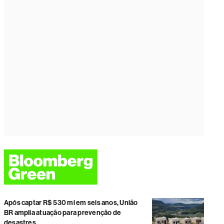
Após captar R$ 530 mi em seis anos, União
BR amplia atuação para prevenção de
desastres