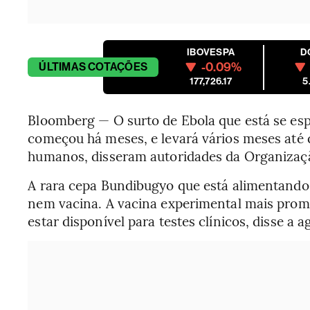
IBOVESPA
D
-0.09%
ÚLTIMAS
COTAÇÕES
177,726.17
5
Bloomberg — O surto de Ebola que está se es
começou há meses, e levará vários meses até 
humanos, disseram autoridades da Organizaç
A rara cepa Bundibugyo que está alimentando
nem vacina. A vacina experimental mais promi
estar disponível para testes clínicos, disse a