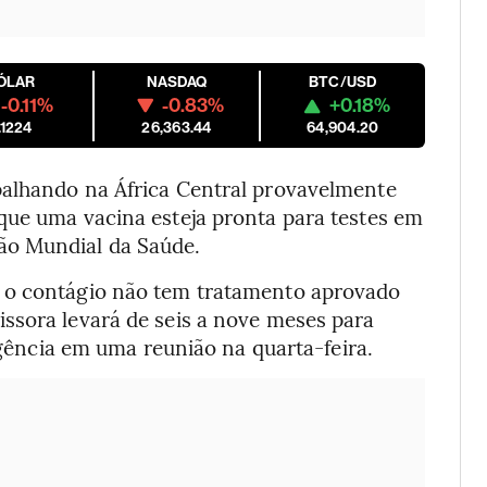
ÓLAR
NASDAQ
BTC/USD
-0.11%
-0.83%
+0.18%
.1224
26,363.44
64,904.20
palhando na África Central provavelmente
que uma vacina esteja pronta para testes em
ão Mundial da Saúde.
 o contágio não tem tratamento aprovado
ssora levará de seis a nove meses para
 agência em uma reunião na quarta-feira.