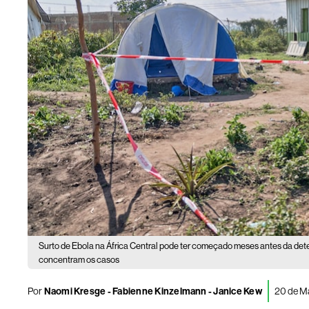
Surto de Ebola na África Central pode ter começado meses antes da det
concentram os casos
Por
Naomi Kresge - Fabienne Kinzelmann - Janice Kew
20 de Ma