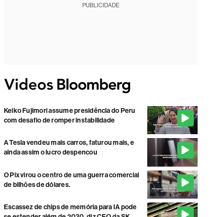
PUBLICIDADE
Keiko Fujimori assume presidência do Peru
com desafio de romper instabilidade
A Tesla vendeu mais carros, faturou mais, e
ainda assim o lucro despencou
O Pix virou o centro de uma guerra comercial
de bilhões de dólares.
Escassez de chips de memória para IA pode
se estender além de 2030, diz CEO da SK