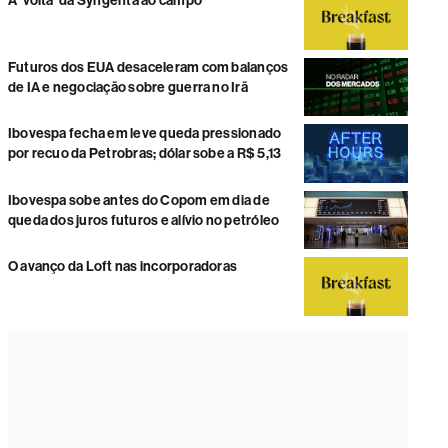
A ‘volta’ da Syngenta ao campo
Futuros dos EUA desaceleram com balanços
de IA e negociação sobre guerra no Irã
Ibovespa fecha em leve queda pressionado
por recuo da Petrobras; dólar sobe a R$ 5,13
Ibovespa sobe antes do Copom em dia de
queda dos juros futuros e alívio no petróleo
O avanço da Loft nas incorporadoras