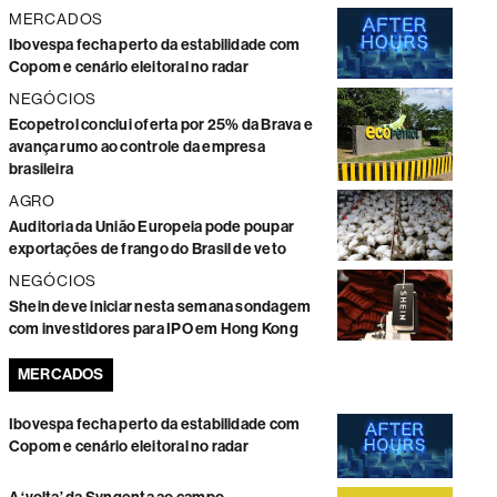
MERCADOS
Ibovespa fecha perto da estabilidade com
Copom e cenário eleitoral no radar
NEGÓCIOS
Ecopetrol conclui oferta por 25% da Brava e
avança rumo ao controle da empresa
brasileira
AGRO
Auditoria da União Europeia pode poupar
exportações de frango do Brasil de veto
NEGÓCIOS
Shein deve iniciar nesta semana sondagem
com investidores para IPO em Hong Kong
MERCADOS
Ibovespa fecha perto da estabilidade com
Copom e cenário eleitoral no radar