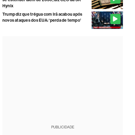
Hynix
Trump diz que trégua com Irã acabou após
novos ataques dos EUA: ‘perda de tempo'
PUBLICIDADE