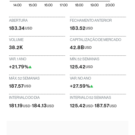
14:00
15:00
16:00
17:00
18:00
19:00
20:00
ABERTURA
FECHAMENTO ANTERIOR
183.34
183.52
USD
USD
VOLUME
CAPITALIZAÇÃO DE MERCADO
38.2K
42.8B
USD
VAR. 1 ANO
MÍN. 52 SEMANAS
+21.79%
125.42
USD
MÁX. 52 SEMANAS
VAR. NO ANO
187.57
+27.59%
USD
INTERVALO DO DIA
INTERVALO 52 SEMANAS
181.19
-
184.13
125.42
-
187.57
USD
USD
USD
USD