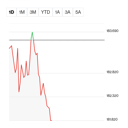
1D
1M
3M
YTD
1A
3A
5A
183.690
182.820
182.320
181.820