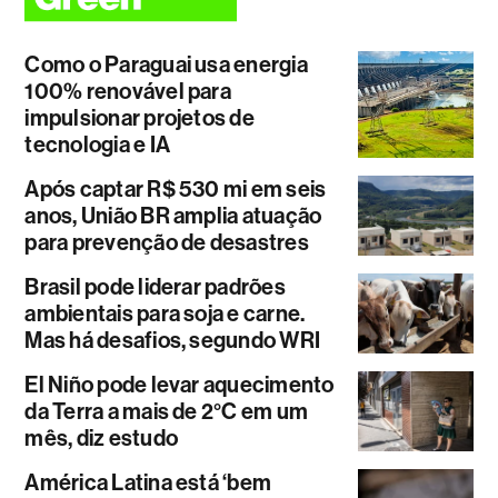
Como o Paraguai usa energia
100% renovável para
impulsionar projetos de
tecnologia e IA
Após captar R$ 530 mi em seis
anos, União BR amplia atuação
para prevenção de desastres
Brasil pode liderar padrões
ambientais para soja e carne.
Mas há desafios, segundo WRI
El Niño pode levar aquecimento
da Terra a mais de 2°C em um
mês, diz estudo
América Latina está ‘bem