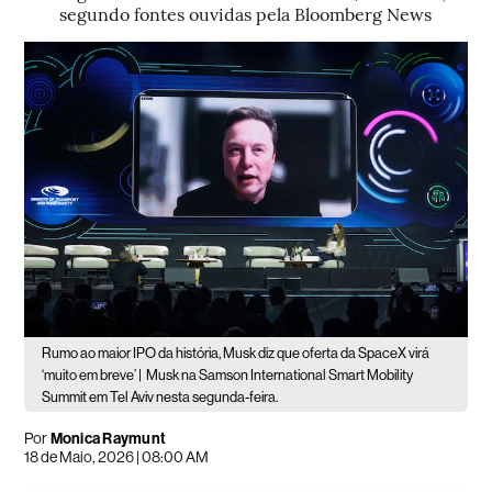
segundo fontes ouvidas pela Bloomberg News
Rumo ao maior IPO da história, Musk diz que oferta da SpaceX virá
‘muito em breve’ |
Musk na Samson International Smart Mobility
Summit em Tel Aviv nesta segunda-feira.
Por
Monica Raymunt
18 de Maio, 2026 | 08:00 AM