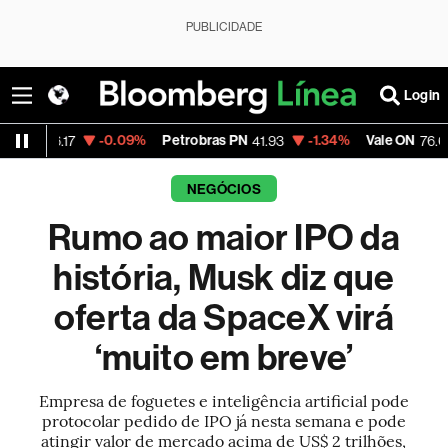
PUBLICIDADE
Login
-0.09%
Petrobras PN
-1.34%
Vale ON
+0.4
17
41.93
76.66
NEGÓCIOS
Rumo ao maior IPO da
história, Musk diz que
oferta da SpaceX virá
‘muito em breve’
Empresa de foguetes e inteligência artificial pode
protocolar pedido de IPO já nesta semana e pode
atingir valor de mercado acima de US$ 2 trilhões,