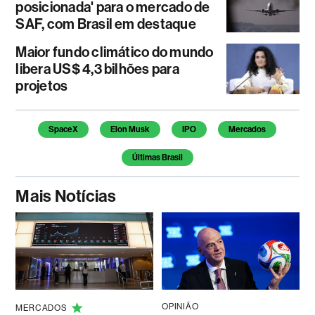
posicionada' para o mercado de
SAF, com Brasil em destaque
Maior fundo climático do mundo
libera US$ 4,3 bilhões para
projetos
Temas deste artigo
SpaceX
Elon Musk
IPO
Mercados
Últimas Brasil
Mais Notícias
OPINIÃO
MERCADOS