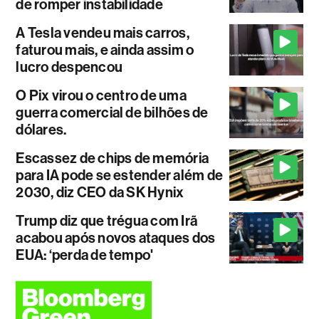
de romper instabilidade
A Tesla vendeu mais carros,
faturou mais, e ainda assim o
lucro despencou
O Pix virou o centro de uma
guerra comercial de bilhões de
dólares.
Escassez de chips de memória
para IA pode se estender além de
2030, diz CEO da SK Hynix
Trump diz que trégua com Irã
acabou após novos ataques dos
EUA: ‘perda de tempo'