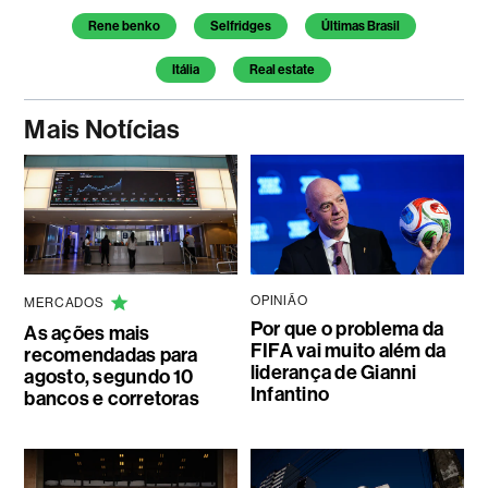
Temas deste artigo
Rene benko
Selfridges
Últimas Brasil
Itália
Real estate
Mais Notícias
OPINIÃO
MERCADOS
Por que o problema da
As ações mais
FIFA vai muito além da
recomendadas para
liderança de Gianni
agosto, segundo 10
Infantino
bancos e corretoras