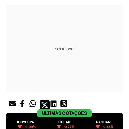
PUBLICIDADE
ÚLTIMAS
COTAÇÕES
IBOVESPA
DÓLAR
NASDAQ
-0.09%
-0.27%
-0.83%