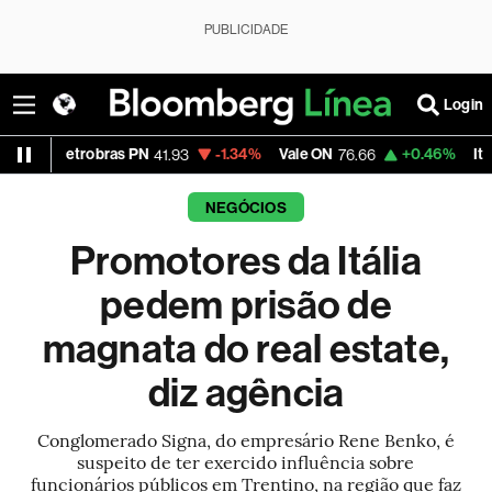
PUBLICIDADE
Login
Petrobras PN
-1.34%
Vale ON
+0.46%
Itaú PN
41.93
76.66
42
NEGÓCIOS
Promotores da Itália
pedem prisão de
magnata do real estate,
diz agência
Conglomerado Signa, do empresário Rene Benko, é
suspeito de ter exercido influência sobre
funcionários públicos em Trentino, na região que faz