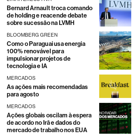
Bernard Arnault troca comando
de holding e reacende debate
sobre sucessão na LVMH
BLOOMBERG GREEN
Como o Paraguai usa energia
100% renovável para
impulsionar projetos de
tecnologia e IA
MERCADOS
As ações mais recomendadas
para agosto
MERCADOS
Ações globais oscilam à espera
de acordo no Irã e dados do
mercado de trabalho nos EUA