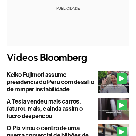
PUBLICIDADE
Keiko Fujimori assume
presidência do Peru com desafio
de romper instabilidade
A Tesla vendeu mais carros,
faturou mais, e ainda assim o
lucro despencou
O Pix virou o centro de uma
guerra comercial de bilhões de