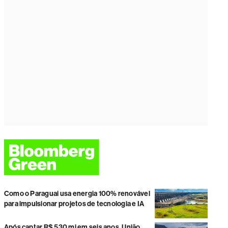
Como o Paraguai usa energia 100% renovável
para impulsionar projetos de tecnologia e IA
Após captar R$ 530 mi em seis anos, União