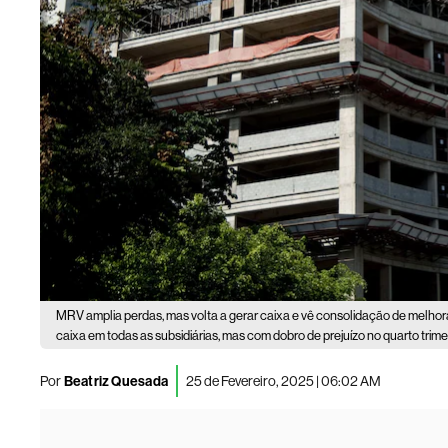
MRV amplia perdas, mas volta a gerar caixa e vê consolidação de melhor
caixa em todas as subsidiárias, mas com dobro de prejuízo no quarto tri
Por
Beatriz Quesada
25 de Fevereiro, 2025 | 06:02 AM