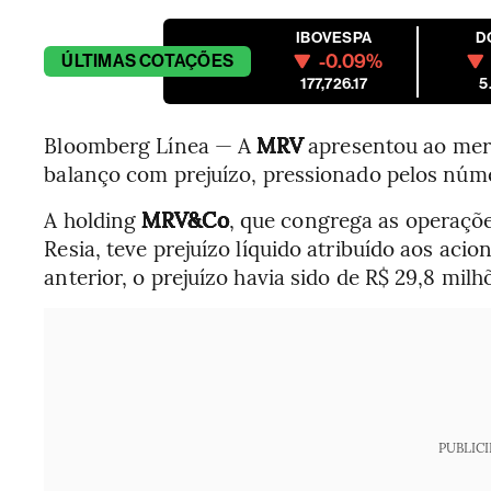
IBOVESPA
D
-0.09%
ÚLTIMAS
COTAÇÕES
177,726.17
5
Bloomberg Línea — A
MRV
apresentou ao merc
balanço com prejuízo, pressionado pelos núme
A holding
MRV&Co
, que congrega as operaçõe
Resia, teve prejuízo líquido atribuído aos aci
anterior, o prejuízo havia sido de R$ 29,8 milh
PUBLIC