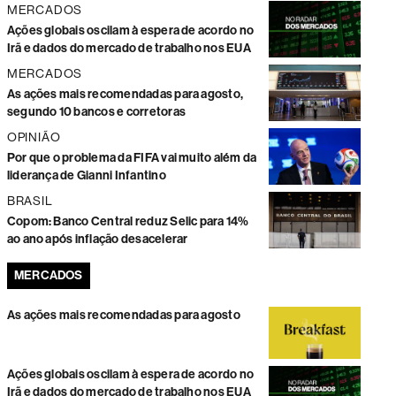
MERCADOS
Ações globais oscilam à espera de acordo no
Irã e dados do mercado de trabalho nos EUA
MERCADOS
As ações mais recomendadas para agosto,
segundo 10 bancos e corretoras
OPINIÃO
Por que o problema da FIFA vai muito além da
liderança de Gianni Infantino
BRASIL
Copom: Banco Central reduz Selic para 14%
ao ano após inflação desacelerar
MERCADOS
As ações mais recomendadas para agosto
Ações globais oscilam à espera de acordo no
Irã e dados do mercado de trabalho nos EUA