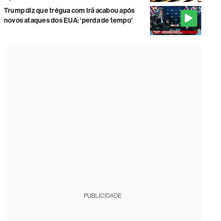
Trump diz que trégua com Irã acabou após
novos ataques dos EUA: ‘perda de tempo'
PUBLICIDADE