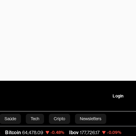
Login
Saúde
Tech
Cripto
Newsletters
oin
64,478.09
Ibov
177,726.17
Petrobras 
-0.48%
-0.09%
tartups
Linha Executiva
Opinião
Vídeos