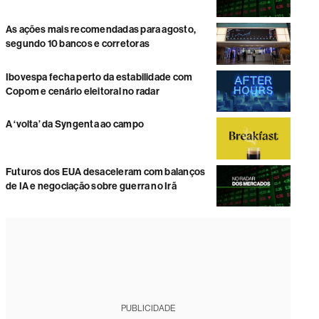
As ações mais recomendadas para agosto,
segundo 10 bancos e corretoras
Ibovespa fecha perto da estabilidade com
Copom e cenário eleitoral no radar
A ‘volta’ da Syngenta ao campo
Futuros dos EUA desaceleram com balanços
de IA e negociação sobre guerra no Irã
PUBLICIDADE