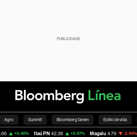
PUBLICIDADE
Agro
Summit
Bloomberg Green
Estilo de vida
Itaú PN
42.38
Magalu
4.79
Bitc
+0.46%
+0.67%
-2.64%
nanças pessoais
Viagens
Internacional
Brasil
S