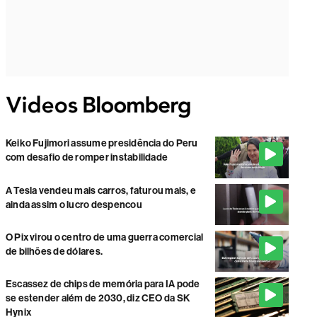
Keiko Fujimori assume presidência do Peru
com desafio de romper instabilidade
A Tesla vendeu mais carros, faturou mais, e
ainda assim o lucro despencou
O Pix virou o centro de uma guerra comercial
de bilhões de dólares.
Escassez de chips de memória para IA pode
se estender além de 2030, diz CEO da SK
Hynix