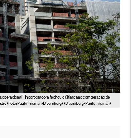
a operacional |
Incorporadora fechou o último ano com geração de
mestre (Foto: Paulo Fridman/Bloomberg)
(Bloomberg/Paulo Fridman)