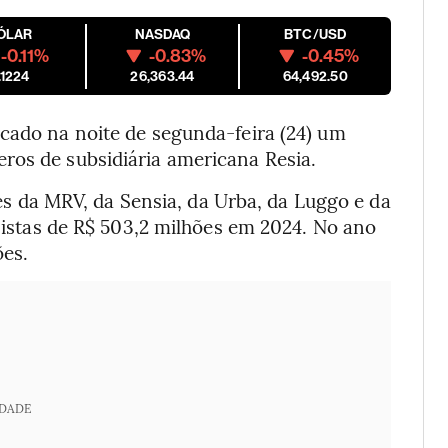
ÓLAR
NASDAQ
BTC/USD
-0.11%
-0.83%
-0.45%
.1224
26,363.44
64,492.50
ado na noite de segunda-feira (24) um
ros de subsidiária americana Resia.
s da MRV, da Sensia, da Urba, da Luggo e da
onistas de R$ 503,2 milhões em 2024. No ano
ões.
IDADE