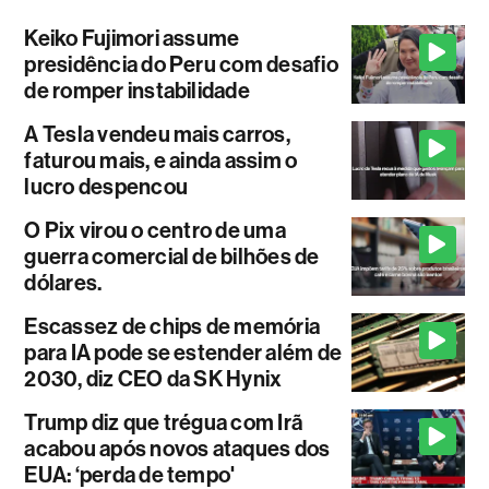
Keiko Fujimori assume
presidência do Peru com desafio
de romper instabilidade
A Tesla vendeu mais carros,
faturou mais, e ainda assim o
lucro despencou
O Pix virou o centro de uma
guerra comercial de bilhões de
dólares.
Escassez de chips de memória
para IA pode se estender além de
2030, diz CEO da SK Hynix
Trump diz que trégua com Irã
acabou após novos ataques dos
EUA: ‘perda de tempo'