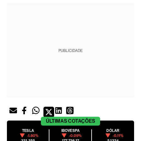
PUBLICIDADE
ÚLTIMAS
COTAÇÕES
TESLA
IBOVESPA
DÓLAR
-1.80%
-0.09%
-0.11%
321.355
177,726.17
5.1224