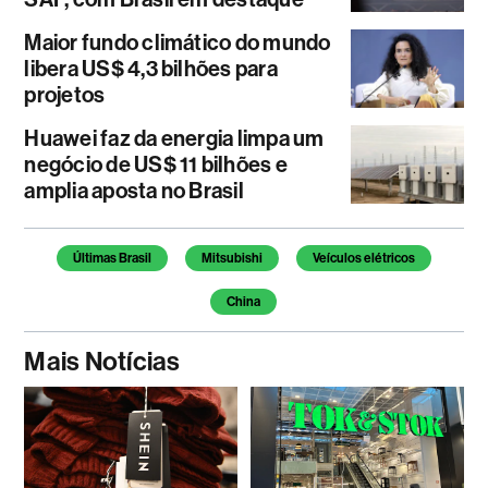
Maior fundo climático do mundo
libera US$ 4,3 bilhões para
projetos
Huawei faz da energia limpa um
negócio de US$ 11 bilhões e
amplia aposta no Brasil
Temas deste artigo
Últimas Brasil
Mitsubishi
Veículos elétricos
China
Mais Notícias