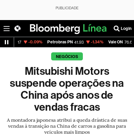
PUBLICIDADE
Login
-0.09%
Petrobras PN
-1.34%
Vale ON
+0.46
7
41.93
76.66
NEGÓCIOS
Mitsubishi Motors
suspende operações na
China após anos de
vendas fracas
A montadora japonesa atribui a queda drástica de suas
vendas à transição na China de carros a gasolina para
veículos mais limpos