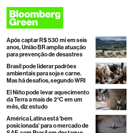
Após captar R$ 530 mi em seis
anos, União BR amplia atuação
para prevenção de desastres
Brasil pode liderar padrões
ambientais para soja e carne.
Mas há desafios, segundo WRI
El Niño pode levar aquecimento
da Terra a mais de 2°C em um
mês, diz estudo
América Latina está ‘bem
posicionada' para o mercado de
SAF, com Brasil em destaque