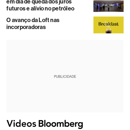
em dia de queda dos juros
futuros e alívio no petróleo
O avanço da Loft nas
incorporadoras
PUBLICIDADE