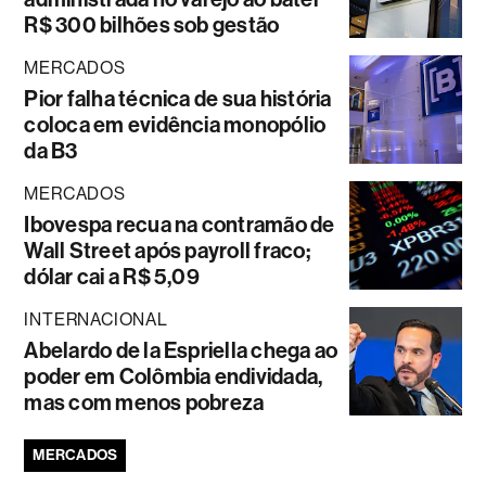
R$ 300 bilhões sob gestão
MERCADOS
Pior falha técnica de sua história
coloca em evidência monopólio
da B3
MERCADOS
Ibovespa recua na contramão de
Wall Street após payroll fraco;
dólar cai a R$ 5,09
INTERNACIONAL
Abelardo de la Espriella chega ao
poder em Colômbia endividada,
mas com menos pobreza
MERCADOS