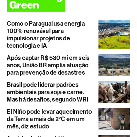
Como o Paraguai usa energia
100% renovável para
impulsionar projetos de
tecnologia e IA
Após captar R$ 530 mi em seis
anos, União BR amplia atuação
para prevenção de desastres
Brasil pode liderar padrões
ambientais para soja e carne.
Mas há desafios, segundo WRI
El Niño pode levar aquecimento
da Terra a mais de 2°C em um
mês, diz estudo