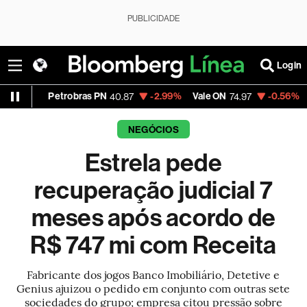
PUBLICIDADE
Login
etrobras PN
-2.99%
Vale ON
-0.56%
Itaú PN
40.87
74.97
40.
NEGÓCIOS
Estrela pede
recuperação judicial 7
meses após acordo de
R$ 747 mi com Receita
Fabricante dos jogos Banco Imobiliário, Detetive e
Genius ajuizou o pedido em conjunto com outras sete
sociedades do grupo; empresa citou pressão sobre