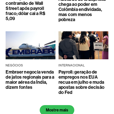
contramão de Wall
chega ao poder em
Street após payroll
Colômbia endividada,
fraco; dólar cai a R$
mas com menos
5,09
pobreza
NEGÓCIOS
INTERNACIONAL
Embraer negocia venda
Payroll: geração de
de jatos regionais para a
empregos nos EUA
maior aérea da Índia,
recua em julho e muda
dizem fontes
apostas sobre decisão
do Fed
Mostre mais