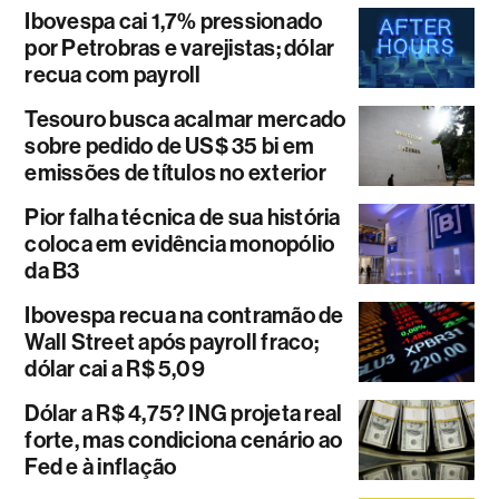
Ibovespa cai 1,7% pressionado
por Petrobras e varejistas; dólar
recua com payroll
Tesouro busca acalmar mercado
sobre pedido de US$ 35 bi em
emissões de títulos no exterior
Pior falha técnica de sua história
coloca em evidência monopólio
da B3
Ibovespa recua na contramão de
Wall Street após payroll fraco;
dólar cai a R$ 5,09
Dólar a R$ 4,75? ING projeta real
forte, mas condiciona cenário ao
Fed e à inflação