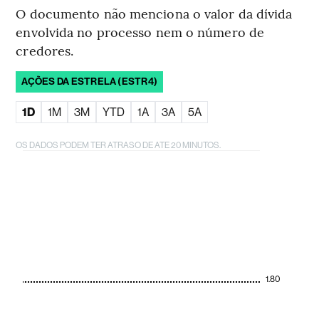
O documento não menciona o valor da dívida
envolvida no processo nem o número de
credores.
AÇÕES DA ESTRELA (ESTR4)
1D
1M
3M
YTD
1A
3A
5A
OS DADOS PODEM TER ATRASO DE ATE 20 MINUTOS.
1.80