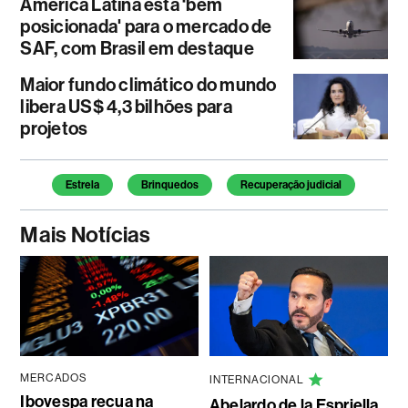
América Latina está ‘bem
posicionada' para o mercado de
SAF, com Brasil em destaque
Maior fundo climático do mundo
libera US$ 4,3 bilhões para
projetos
Temas deste artigo
Estrela
Brinquedos
Recuperação judicial
Mais Notícias
MERCADOS
INTERNACIONAL
Ibovespa recua na
Abelardo de la Espriella