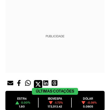
PUBLICIDADE
ÚLTIMAS
COTAÇÕES
ESTR4
IBOVESPA
DÓLAR
0.00%
-1.73%
-0.56%
1.80
172,513.42
5.0805