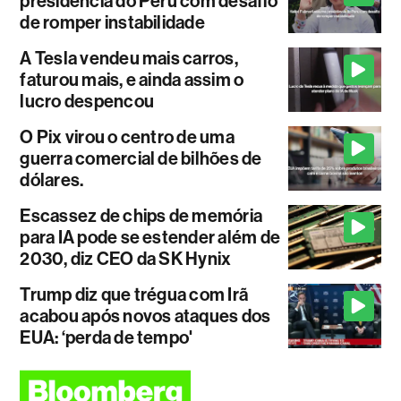
presidência do Peru com desafio
de romper instabilidade
A Tesla vendeu mais carros,
faturou mais, e ainda assim o
lucro despencou
O Pix virou o centro de uma
guerra comercial de bilhões de
dólares.
Escassez de chips de memória
para IA pode se estender além de
2030, diz CEO da SK Hynix
Trump diz que trégua com Irã
acabou após novos ataques dos
EUA: ‘perda de tempo'