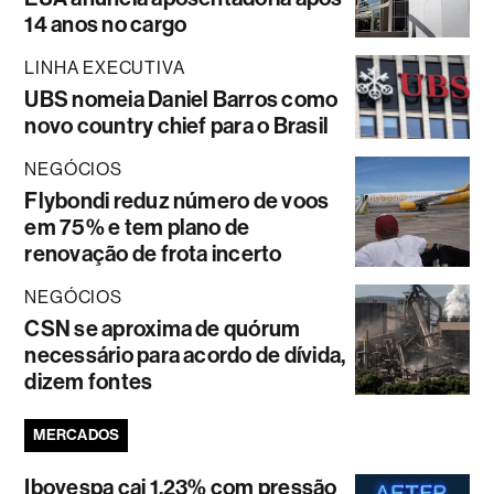
14 anos no cargo
LINHA EXECUTIVA
UBS nomeia Daniel Barros como
novo country chief para o Brasil
NEGÓCIOS
Flybondi reduz número de voos
em 75% e tem plano de
renovação de frota incerto
NEGÓCIOS
CSN se aproxima de quórum
necessário para acordo de dívida,
dizem fontes
MERCADOS
Ibovespa cai 1,23% com pressão