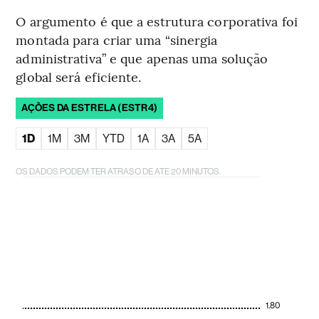
O argumento é que a estrutura corporativa foi
montada para criar uma “sinergia
administrativa” e que apenas uma solução
global será eficiente.
AÇÕES DA ESTRELA (ESTR4)
1D
1M
3M
YTD
1A
3A
5A
OS DADOS PODEM TER ATRASO DE ATE 20 MINUTOS.
1.80