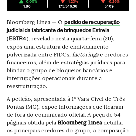
0.00%
-1.23%
-0.26%
1.80
175,546.36
5.109
Bloomberg Línea — O
pedido de recuperação
judicial da fabricante de brinquedos Estrela
(
), revelado nesta quarta-feira (20),
ESTR4
expôs uma estrutura de endividamento
pulverizada entre FIDCs,
factorings
e credores
financeiros, além de estratégias jurídicas para
blindar o grupo de bloqueios bancários e
interrupções operacionais durante a
reestruturação.
A petição, apresentada à 1ª Vara Cível de Três
Pontas (MG), expõe informações que ficaram
de fora do comunicado oficial. A peça de 54
páginas obtida pela
Bloomberg Línea
detalha
os principais credores do grupo, a composição