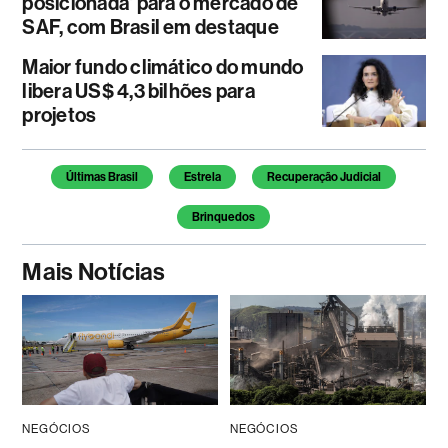
posicionada' para o mercado de
SAF, com Brasil em destaque
Maior fundo climático do mundo
libera US$ 4,3 bilhões para
projetos
Temas deste artigo
Últimas Brasil
Estrela
Recuperação Judicial
Brinquedos
Mais Notícias
NEGÓCIOS
NEGÓCIOS