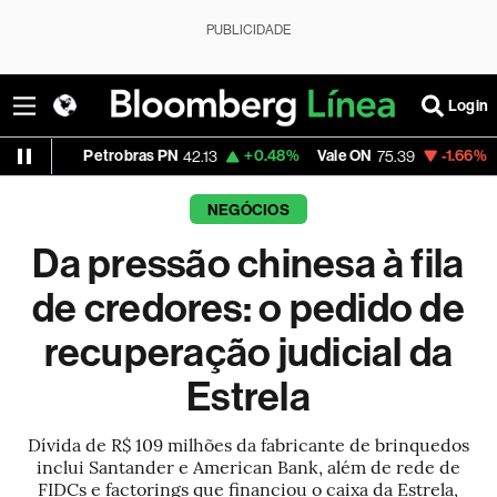
PUBLICIDADE
Login
Petrobras PN
+0.48%
Vale ON
-1.66%
Itaú PN
42.13
75.39
41.
NEGÓCIOS
Da pressão chinesa à fila
de credores: o pedido de
recuperação judicial da
Estrela
Dívida de R$ 109 milhões da fabricante de brinquedos
inclui Santander e American Bank, além de rede de
FIDCs e factorings que financiou o caixa da Estrela,