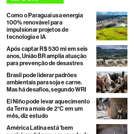
Como o Paraguai usa energia
100% renovável para
impulsionar projetos de
tecnologia e IA
Após captar R$ 530 mi em seis
anos, União BR amplia atuação
para prevenção de desastres
Brasil pode liderar padrões
ambientais para soja e carne.
Mas há desafios, segundo WRI
El Niño pode levar aquecimento
da Terra a mais de 2°C em um
mês, diz estudo
América Latina está ‘bem