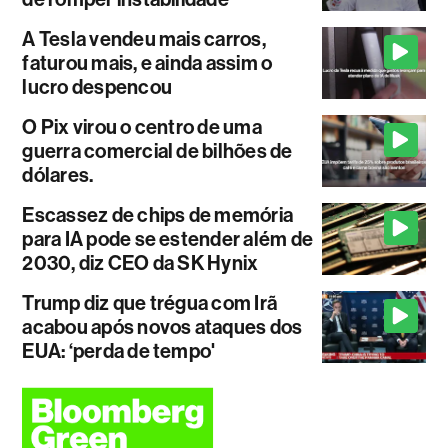
A Tesla vendeu mais carros,
faturou mais, e ainda assim o
lucro despencou
O Pix virou o centro de uma
guerra comercial de bilhões de
dólares.
Escassez de chips de memória
para IA pode se estender além de
2030, diz CEO da SK Hynix
Trump diz que trégua com Irã
acabou após novos ataques dos
EUA: ‘perda de tempo'