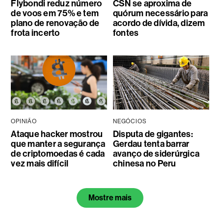
Flybondi reduz número
CSN se aproxima de
de voos em 75% e tem
quórum necessário para
plano de renovação de
acordo de dívida, dizem
frota incerto
fontes
OPINIÃO
NEGÓCIOS
Ataque hacker mostrou
Disputa de gigantes:
que manter a segurança
Gerdau tenta barrar
de criptomoedas é cada
avanço de siderúrgica
vez mais difícil
chinesa no Peru
Mostre mais