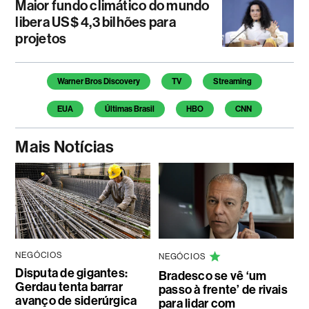
Maior fundo climático do mundo
libera US$ 4,3 bilhões para
projetos
Temas deste artigo
Warner Bros Discovery
TV
Streaming
EUA
Últimas Brasil
HBO
CNN
Mais Notícias
NEGÓCIOS
NEGÓCIOS
Disputa de gigantes:
Bradesco se vê ‘um
Gerdau tenta barrar
passo à frente’ de rivais
avanço de siderúrgica
para lidar com