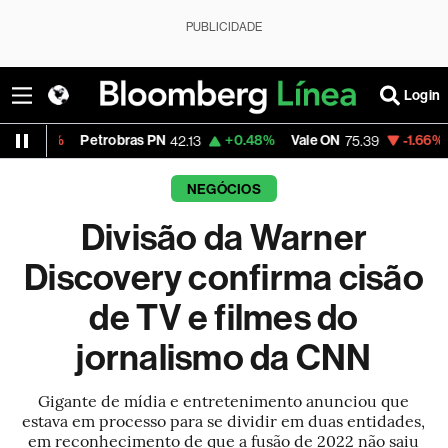
PUBLICIDADE
Login
%
Petrobras PN
+0.48%
Vale ON
-1.66%
Itaú PN
42.13
75.39
NEGÓCIOS
Divisão da Warner
Discovery confirma cisão
de TV e filmes do
jornalismo da CNN
Gigante de mídia e entretenimento anunciou que
estava em processo para se dividir em duas entidades,
em reconhecimento de que a fusão de 2022 não saiu