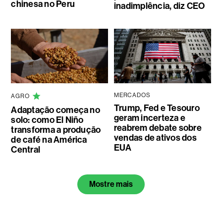
chinesa no Peru
inadimplência, diz CEO
MERCADOS
AGRO
Trump, Fed e Tesouro
Adaptação começa no
geram incerteza e
solo: como El Niño
reabrem debate sobre
transforma a produção
vendas de ativos dos
de café na América
EUA
Central
Mostre mais