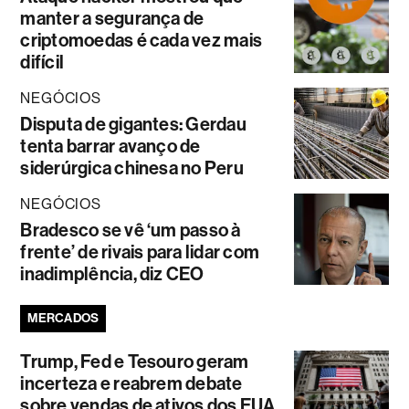
manter a segurança de
criptomoedas é cada vez mais
difícil
NEGÓCIOS
Disputa de gigantes: Gerdau
tenta barrar avanço de
siderúrgica chinesa no Peru
NEGÓCIOS
Bradesco se vê ‘um passo à
frente’ de rivais para lidar com
inadimplência, diz CEO
MERCADOS
Trump, Fed e Tesouro geram
incerteza e reabrem debate
sobre vendas de ativos dos EUA