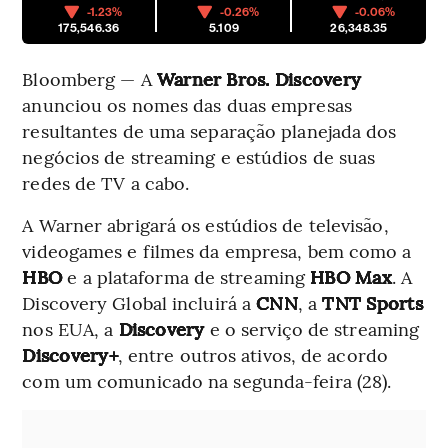
-1.23%
-0.26%
-0.06%
175,546.36
5.109
26,348.35
Bloomberg — A
Warner Bros. Discovery
anunciou os nomes das duas empresas
resultantes de uma separação planejada dos
negócios de streaming e estúdios de suas
redes de TV a cabo.
A Warner abrigará os estúdios de televisão,
videogames e filmes da empresa, bem como a
HBO
e a plataforma de streaming
HBO Max
. A
Discovery Global incluirá a
CNN
, a
TNT Sports
nos EUA, a
Discovery
e o serviço de streaming
Discovery+
, entre outros ativos, de acordo
com um comunicado na segunda-feira (28).