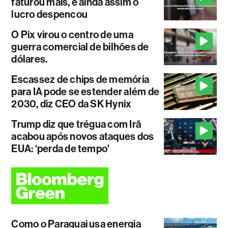
faturou mais, e ainda assim o
lucro despencou
O Pix virou o centro de uma
guerra comercial de bilhões de
dólares.
Escassez de chips de memória
para IA pode se estender além de
2030, diz CEO da SK Hynix
Trump diz que trégua com Irã
acabou após novos ataques dos
EUA: ‘perda de tempo'
Como o Paraguai usa energia