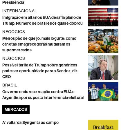
Presidência
INTERNACIONAL
Imigração em alta nos EUA desafia plano de
Trump. Número de brasileiros quase dobrou
NEGÓCIOS
Menos pão de queijo, mais iogurte: como
canetas emagrecedoras mudaram os
supermercados
NEGÓCIOS
Possível tarifa de Trump sobre genéricos
pode ser oportunidade para a Sandoz, diz
CEO
BRASIL
Governo endurece reação contra EUA e
Argentina por suposta interferência eleitoral
MERCADOS
A ‘volta’ da Syngenta ao campo