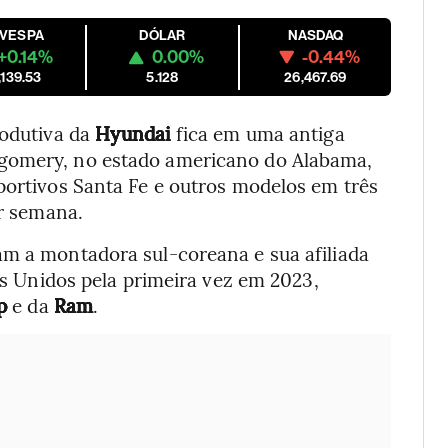
OVESPA
DÓLAR
NASDAQ
+0.14%
0.00%
-0.44%
,139.53
5.128
26,467.69
odutiva da
Hyundai
fica em uma antiga
tgomery, no estado americano do Alabama,
portivos Santa Fe e outros modelos em três
or semana.
am a montadora sul-coreana e sua afiliada
s Unidos pela primeira vez em 2023,
p
e da
Ram
.