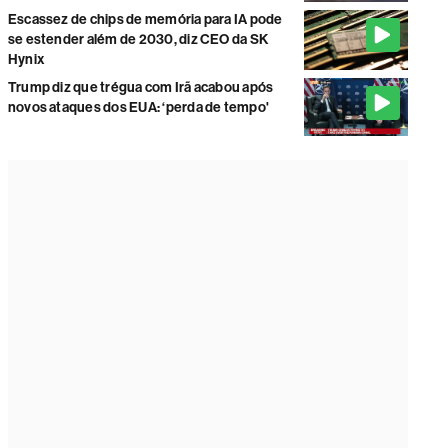
Escassez de chips de memória para IA pode
se estender além de 2030, diz CEO da SK
Hynix
Trump diz que trégua com Irã acabou após
novos ataques dos EUA: ‘perda de tempo'