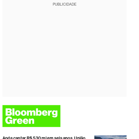
PUBLICIDADE
Após captar R$ 530 mi em seis anos, União