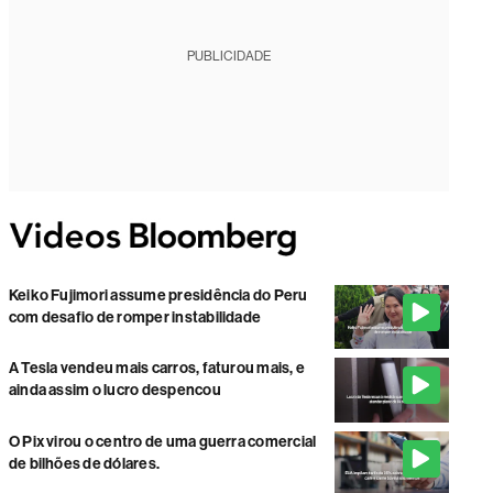
PUBLICIDADE
Keiko Fujimori assume presidência do Peru
com desafio de romper instabilidade
A Tesla vendeu mais carros, faturou mais, e
ainda assim o lucro despencou
O Pix virou o centro de uma guerra comercial
de bilhões de dólares.