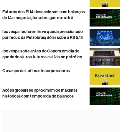
Futuros dos EUA desaceleram com balanços
de IA e negociação sobre guerra no Irã
Ibovespa fecha em leve queda pressionado
por recuo da Petrobras; dólar sobe a R$ 5,13
Ibovespa sobe antes do Copom em dia de
queda dos juros futuros e alívio no petróleo
O avanço da Loft nas incorporadoras
Ações globais se aproximam de máximas
históricas com temporada de balanços