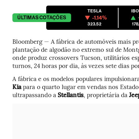
TESLA
IB
-1.14%
ÚLTIMAS
COTAÇÕES
323.52
178
Bloomberg — A
fábrica de automóveis
mais pr
plantação de algodão no extremo sul de Mon
onde produz crossovers Tucson, utilitários es
turnos, 24 horas por dia, às vezes sete dias p
A fábrica e os modelos populares impulsionar
Kia
para o quarto lugar em vendas nos Estado
ultrapassando a
Stellantis
, proprietária da
Jee