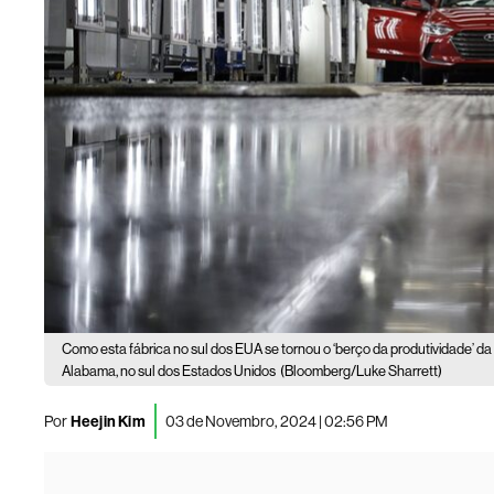
Como esta fábrica no sul dos EUA se tornou o ‘berço da produtividade’ da
Alabama, no sul dos Estados Unidos
(Bloomberg/Luke Sharrett)
Por
Heejin Kim
03 de Novembro, 2024 | 02:56 PM