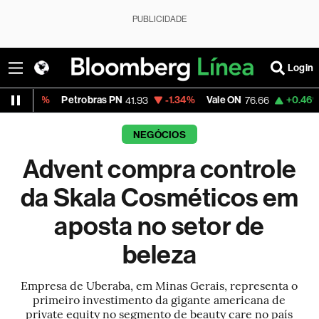
PUBLICIDADE
Login
Petrobras PN
-1.34%
Vale ON
+0.46%
Itaú PN
41.93
76.66
42
NEGÓCIOS
Advent compra controle
da Skala Cosméticos em
aposta no setor de
beleza
Empresa de Uberaba, em Minas Gerais, representa o
primeiro investimento da gigante americana de
private equity no segmento de beauty care no país