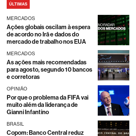
ÚLTIMAS
MERCADOS
Ações globais oscilam à espera
de acordo no Irã e dados do
mercado de trabalho nos EUA
MERCADOS
As ações mais recomendadas
para agosto, segundo 10 bancos
e corretoras
OPINIÃO
Por que o problema da FIFA vai
muito além da liderança de
Gianni Infantino
BRASIL
Copom: Banco Central reduz