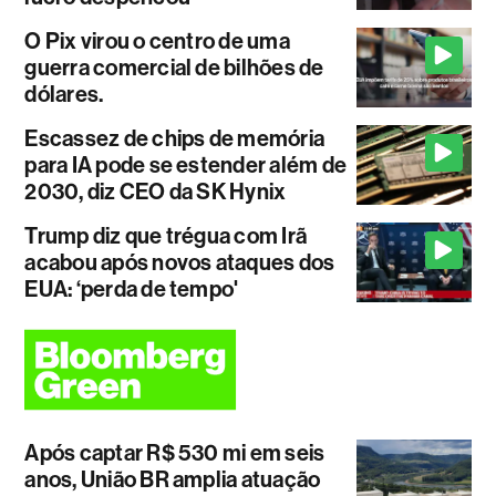
O Pix virou o centro de uma
guerra comercial de bilhões de
dólares.
Escassez de chips de memória
para IA pode se estender além de
2030, diz CEO da SK Hynix
Trump diz que trégua com Irã
acabou após novos ataques dos
EUA: ‘perda de tempo'
Após captar R$ 530 mi em seis
anos, União BR amplia atuação