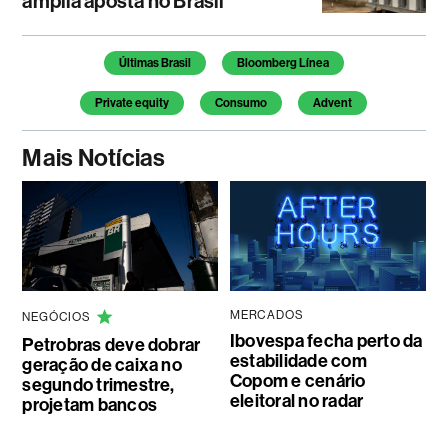
amplia aposta no Brasil
Temas deste artigo
Últimas Brasil
Bloomberg Línea
Private equity
Consumo
Advent
Mais Notícias
MERCADOS
NEGÓCIOS
Ibovespa fecha perto da
Petrobras deve dobrar
estabilidade com
geração de caixa no
Copom e cenário
segundo trimestre,
eleitoral no radar
projetam bancos