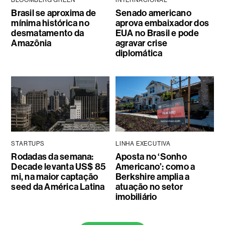
BLOOMBERG GREEN
INTERNACIONAL
Brasil se aproxima de
Senado americano
mínima histórica no
aprova embaixador dos
desmatamento da
EUA no Brasil e pode
Amazônia
agravar crise
diplomática
STARTUPS
LINHA EXECUTIVA
Rodadas da semana:
Aposta no ‘Sonho
Decade levanta US$ 85
Americano’: como a
mi, na maior captação
Berkshire amplia a
seed da América Latina
atuação no setor
imobiliário