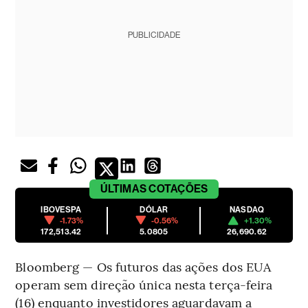
PUBLICIDADE
ÚLTIMAS
COTAÇÕES
IBOVESPA
DÓLAR
NASDAQ
-1.73%
-0.56%
+1.30%
172,513.42
5.0805
26,690.62
Bloomberg — Os futuros das ações dos EUA
operam sem direção única nesta terça-feira
(16) enquanto investidores aguardavam a