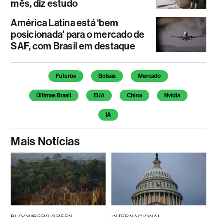
mês, diz estudo
América Latina está ‘bem
posicionada' para o mercado de
SAF, com Brasil em destaque
Temas deste artigo
Futuros
Bolsas
Mercado
Últimas Brasil
EUA
China
Nvidia
IA
Mais Notícias