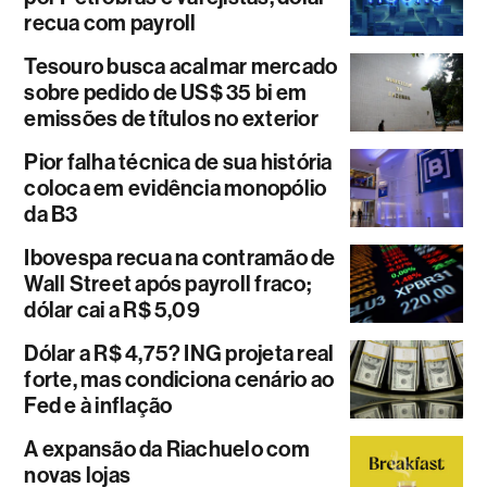
recua com payroll
Tesouro busca acalmar mercado
sobre pedido de US$ 35 bi em
emissões de títulos no exterior
Pior falha técnica de sua história
coloca em evidência monopólio
da B3
Ibovespa recua na contramão de
Wall Street após payroll fraco;
dólar cai a R$ 5,09
Dólar a R$ 4,75? ING projeta real
forte, mas condiciona cenário ao
Fed e à inflação
A expansão da Riachuelo com
novas lojas