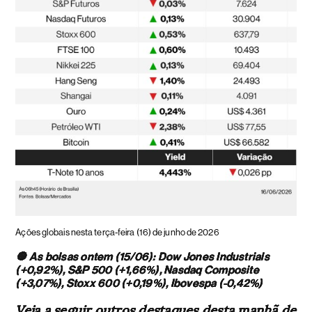
Ações globais nesta terça-feira (16) de junho de 2026
🔘 As bolsas ontem (15/06): Dow Jones Industrials
(+0,92%), S&P 500 (+1,66%), Nasdaq Composite
(+3,07%), Stoxx 600 (+0,19%), Ibovespa (-0,42%)
Veja a seguir outros destaques desta manhã de