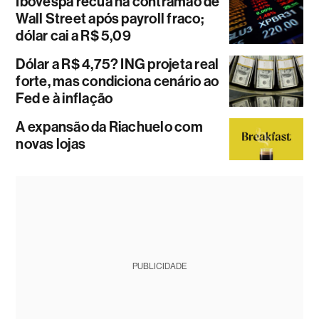
Ibovespa recua na contramão de
Wall Street após payroll fraco;
dólar cai a R$ 5,09
Dólar a R$ 4,75? ING projeta real
forte, mas condiciona cenário ao
Fed e à inflação
A expansão da Riachuelo com
novas lojas
PUBLICIDADE