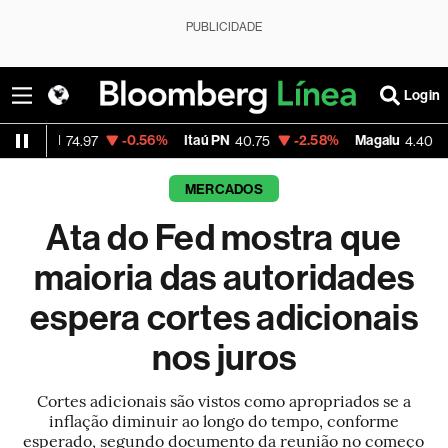
PUBLICIDADE
Login
-0.56%
Itaú PN
-2.58%
Magalu
-3.72%
B
.97
40.75
4.40
MERCADOS
Ata do Fed mostra que
maioria das autoridades
espera cortes adicionais
nos juros
Cortes adicionais são vistos como apropriados se a
inflação diminuir ao longo do tempo, conforme
esperado, segundo documento da reunião no começo