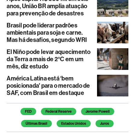
anos, União BR amplia atuação
para prevenção de desastres
Brasil pode liderar padrões
ambientais para soja e carne.
Mas há desafios, segundo WRI
El Niño pode levar aquecimento
da Terra a mais de 2°C em um
mês, diz estudo
América Latina está ‘bem
posicionada' para o mercado de
SAF, com Brasil em destaque
Temas deste artigo
FED
Federal Reserve
Jerome Powell
Últimas Brasil
Estados Unidos
Juros