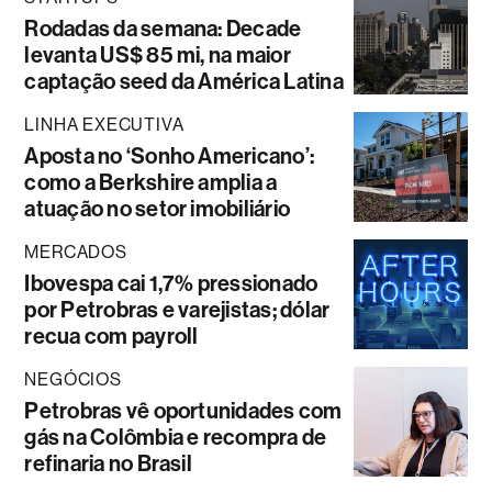
Rodadas da semana: Decade
levanta US$ 85 mi, na maior
captação seed da América Latina
LINHA EXECUTIVA
Aposta no ‘Sonho Americano’:
como a Berkshire amplia a
atuação no setor imobiliário
MERCADOS
Ibovespa cai 1,7% pressionado
por Petrobras e varejistas; dólar
recua com payroll
NEGÓCIOS
Petrobras vê oportunidades com
gás na Colômbia e recompra de
refinaria no Brasil