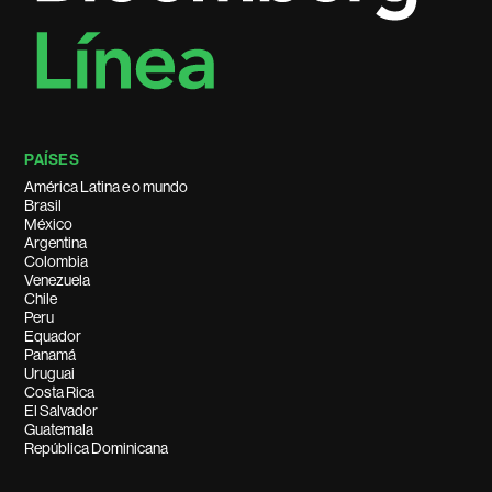
PAÍSES
América Latina e o mundo
Brasil
México
Argentina
Colombia
Venezuela
Chile
Peru
Equador
Panamá
Uruguai
Costa Rica
El Salvador
Guatemala
República Dominicana