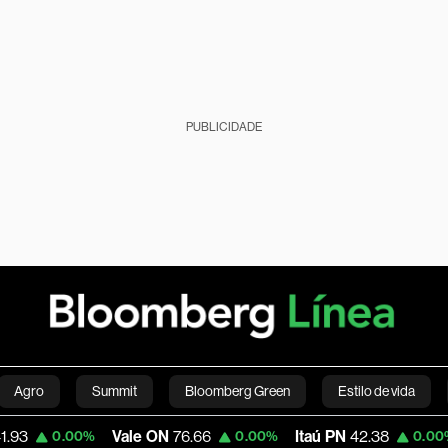
PUBLICIDADE
Agro
Summit
Bloomberg Green
Estilo de vida
Vale ON
76.66
Itaú PN
42.38
Maga
.00%
0.00%
0.00%
nanças pessoais
Viagens
Internacional
Brasil
S