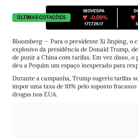
IBOVESPA
D
-0.09%
ÚLTIMAS
COTAÇÕES
177,726.17
5
Bloomberg — Para o presidente Xi Jinping, o 
explosivo da presidência de Donald Trump, d
de punir a China com tarifas. Em vez disso, o
deu a Pequim um espaço inesperado para resp
Durante a campanha, Trump sugeriu tarifas s
impor uma taxa de 10% pelo suposto fracasso
drogas nos EUA.