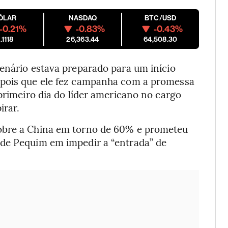
ÓLAR
NASDAQ
BTC/USD
-0.21%
-0.83%
-0.43%
.1118
26,363.44
64,508.30
cenário estava preparado para um início
epois que ele fez campanha com a promessa
 primeiro dia do líder americano no cargo
irar.
obre a China em torno de 60% e prometeu
 de Pequim em impedir a “entrada” de