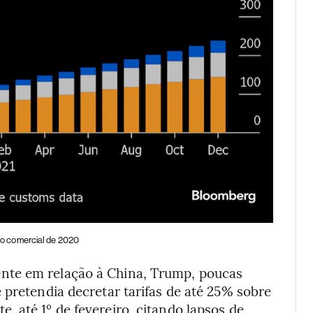
do comercial de 2020
nte em relação à China, Trump, poucas
 pretendia decretar tarifas de até 25% sobre
 até 1º de fevereiro, citando lapsos de