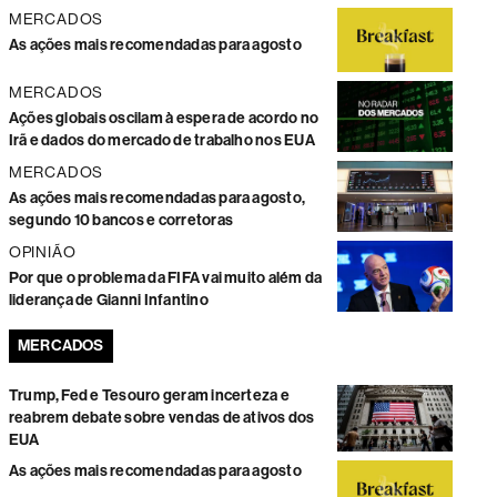
MERCADOS
As ações mais recomendadas para agosto
MERCADOS
Ações globais oscilam à espera de acordo no
Irã e dados do mercado de trabalho nos EUA
MERCADOS
As ações mais recomendadas para agosto,
segundo 10 bancos e corretoras
OPINIÃO
Por que o problema da FIFA vai muito além da
liderança de Gianni Infantino
MERCADOS
Trump, Fed e Tesouro geram incerteza e
reabrem debate sobre vendas de ativos dos
EUA
As ações mais recomendadas para agosto