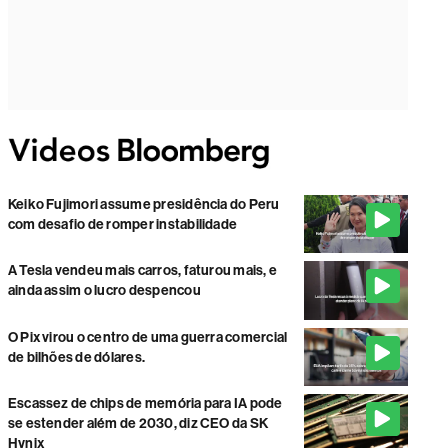
Keiko Fujimori assume presidência do Peru
com desafio de romper instabilidade
A Tesla vendeu mais carros, faturou mais, e
ainda assim o lucro despencou
O Pix virou o centro de uma guerra comercial
de bilhões de dólares.
Escassez de chips de memória para IA pode
se estender além de 2030, diz CEO da SK
Hynix