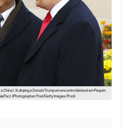
 a China |
Xi Jinping e Donald Trump em encontro bilateral em Pequim
siaPac)
(Photographer: Pool/Getty Images /Pool)