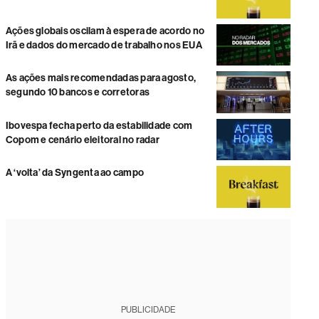
Ações globais oscilam à espera de acordo no
Irã e dados do mercado de trabalho nos EUA
As ações mais recomendadas para agosto,
segundo 10 bancos e corretoras
Ibovespa fecha perto da estabilidade com
Copom e cenário eleitoral no radar
A ‘volta’ da Syngenta ao campo
PUBLICIDADE