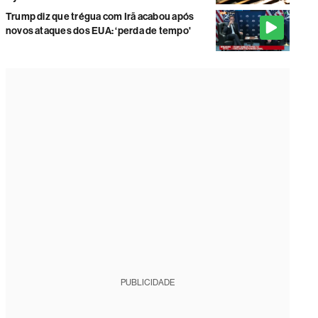
Trump diz que trégua com Irã acabou após
novos ataques dos EUA: ‘perda de tempo'
PUBLICIDADE