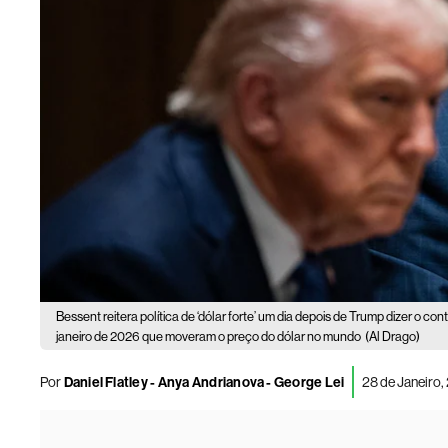
Bessent reitera política de ‘dólar forte’ um dia depois de Trump dizer o contr
janeiro de 2026 que moveram o preço do dólar no mundo
(Al Drago)
Por
Daniel Flatley - Anya Andrianova - George Lei
28 de Janeiro,