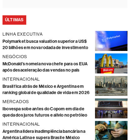
ÚLTIMAS
LINHA EXECUTIVA
Polymarket busca valuation superior a US$
20 bilhões em nova rodada de investimento
NEGÓCIOS
McDonald’s nomeia nova chefe para os EUA
após desaceleração das vendas no país
INTERNACIONAL
Brasil fica atrás de México e Argentina em
ranking global de qualidade de vida em 2026
MERCADOS
Ibovespa sobe antes do Copom em dia de
queda dos juros futuros e alívio no petróleo
INTERNACIONAL
Argentina lidera inadimplência bancária na
América Latina e supera Brasil e México