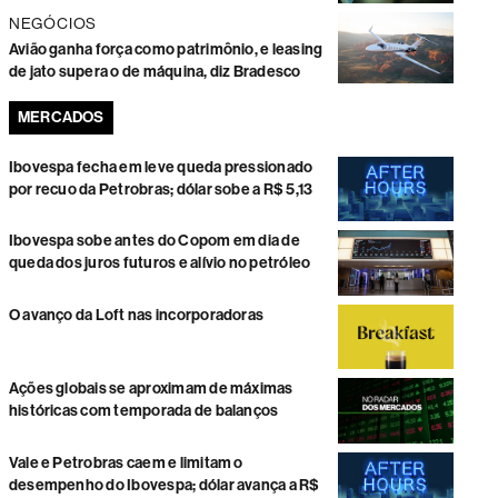
NEGÓCIOS
Avião ganha força como patrimônio, e leasing
de jato supera o de máquina, diz Bradesco
MERCADOS
Ibovespa fecha em leve queda pressionado
por recuo da Petrobras; dólar sobe a R$ 5,13
Ibovespa sobe antes do Copom em dia de
queda dos juros futuros e alívio no petróleo
O avanço da Loft nas incorporadoras
Ações globais se aproximam de máximas
históricas com temporada de balanços
Vale e Petrobras caem e limitam o
desempenho do Ibovespa; dólar avança a R$