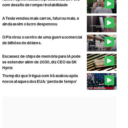
com desafio de romper instabilidade
A Tesla vendeu mais carros, faturou mais, e
ainda assim o lucro despencou
O Pix virou o centro de uma guerra comercial
de bilhões de dólares.
Escassez de chips de memória para IA pode
se estender além de 2030, diz CEO da SK
Hynix
Trump diz que trégua com Irã acabou após
novos ataques dos EUA: ‘perda de tempo'