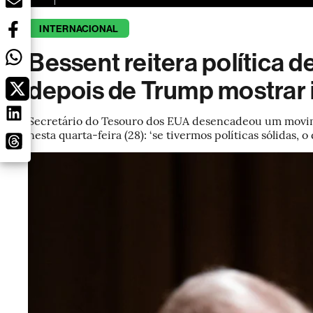
INTERNACIONAL
Bessent reitera política de
depois de Trump mostrar 
Secretário do Tesouro dos EUA desencadeou um movi
nesta quarta-feira (28): ‘se tivermos políticas sólidas, o