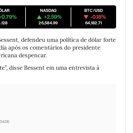
ÓLAR
NASDAQ
BTC/USD
+0.79%
+2.59%
-0.18%
.128
26,584.99
64,182.71
essent, defendeu uma política de dólar forte
 dia após os comentários do presidente
ricana despencar.
te”, disse Bessent em uma entrevista à
IDADE