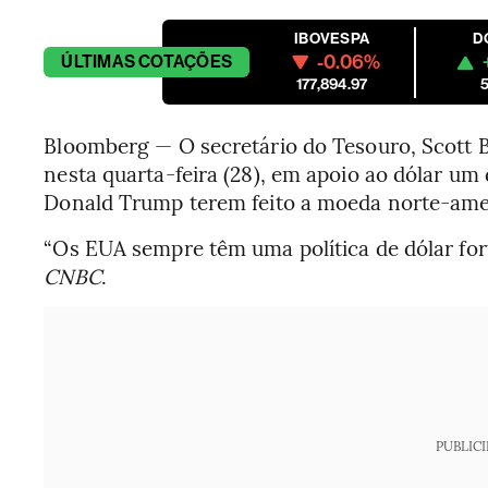
IBOVESPA
D
-0.06%
ÚLTIMAS
COTAÇÕES
177,894.97
5
Bloomberg — O secretário do Tesouro, Scott B
nesta quarta-feira (28), em apoio ao dólar um
Donald Trump terem feito a moeda norte-ame
“Os EUA sempre têm uma política de dólar for
CNBC
.
PUBLIC