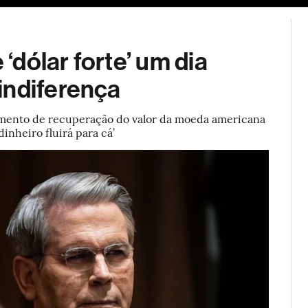
ESG
Soluções de publicidade
Bloomberg Línea
Assina
 ‘dólar forte’ um dia
indiferença
mento de recuperação do valor da moeda americana
 dinheiro fluirá para cá’