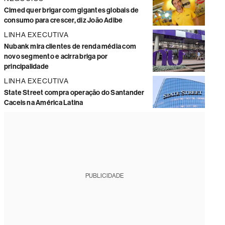
Cimed quer brigar com gigantes globais de
consumo para crescer, diz João Adibe
LINHA EXECUTIVA
Nubank mira clientes de renda média com
novo segmento e acirra briga por
principalidade
LINHA EXECUTIVA
State Street compra operação do Santander
Caceis na América Latina
PUBLICIDADE