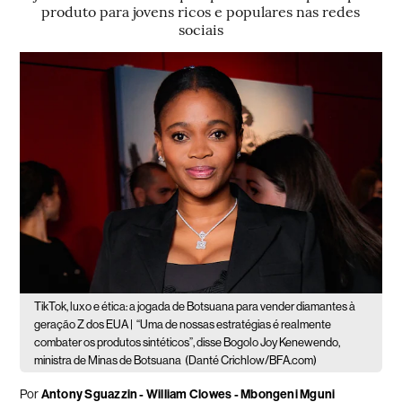
produto para jovens ricos e populares nas redes
sociais
TikTok, luxo e ética: a jogada de Botsuana para vender diamantes à
geração Z dos EUA |
“Uma de nossas estratégias é realmente
combater os produtos sintéticos”, disse Bogolo Joy Kenewendo,
ministra de Minas de Botsuana
(Danté Crichlow/BFA.com)
Por
Antony Sguazzin - William Clowes - Mbongeni Mguni