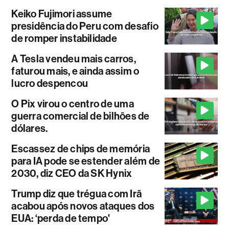
Keiko Fujimori assume
presidência do Peru com desafio
de romper instabilidade
A Tesla vendeu mais carros,
faturou mais, e ainda assim o
lucro despencou
O Pix virou o centro de uma
guerra comercial de bilhões de
dólares.
Escassez de chips de memória
para IA pode se estender além de
2030, diz CEO da SK Hynix
Trump diz que trégua com Irã
acabou após novos ataques dos
EUA: ‘perda de tempo'