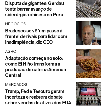
Disputa de gigantes: Gerdau
tenta barrar avanço de
siderúrgica chinesa no Peru
NEGÓCIOS
Bradesco se vê ‘um passo à
frente’ de rivais para lidar com
inadimplência, diz CEO
AGRO
Adaptação começa no solo:
como El Niño transforma a
produção de café na América
Central
MERCADOS
Trump, Fed e Tesouro geram
incerteza e reabrem debate
sobre vendas de ativos dos EUA