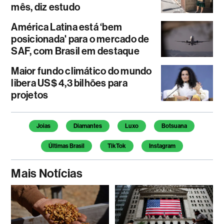
mês, diz estudo
América Latina está ‘bem
posicionada' para o mercado de
SAF, com Brasil em destaque
Maior fundo climático do mundo
libera US$ 4,3 bilhões para
projetos
Temas deste artigo
Joias
Diamantes
Luxo
Botsuana
Últimas Brasil
TikTok
Instagram
Mais Notícias