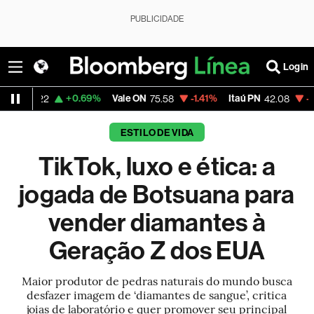
PUBLICIDADE
Login
+0.69%
Vale ON
-1.41%
Itaú PN
-0.71%
Mag
75.58
42.08
ESTILO DE VIDA
TikTok, luxo e ética: a
jogada de Botsuana para
vender diamantes à
Geração Z dos EUA
Maior produtor de pedras naturais do mundo busca
desfazer imagem de ‘diamantes de sangue’, critica
joias de laboratório e quer promover seu principal