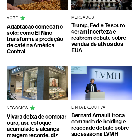
MERCADOS
AGRO
Trump, Fed e Tesouro
Adaptação começa no
geram incerteza e
solo: como El Niño
reabrem debate sobre
transforma a produção
vendas de ativos dos
de café na América
EUA
Central
LINHA EXECUTIVA
NEGÓCIOS
Bernard Arnault troca
Vivara deixa de comprar
comando de holding e
ouro, usa estoque
reacende debate sobre
acumulado e alcança
sucessão na LVMH
margem recorde, diz