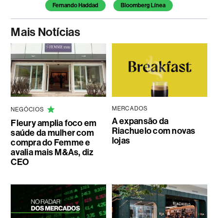
Fernando Haddad
Bloomberg Línea
Mais Notícias
MERCADOS
NEGÓCIOS
A expansão da
Fleury amplia foco em
Riachuelo com novas
saúde da mulher com
lojas
compra do Femme e
avalia mais M&As, diz
CEO