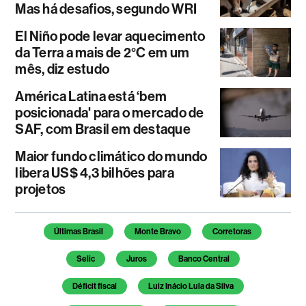
Mas há desafios, segundo WRI
El Niño pode levar aquecimento
da Terra a mais de 2°C em um
mês, diz estudo
América Latina está ‘bem
posicionada' para o mercado de
SAF, com Brasil em destaque
Maior fundo climático do mundo
libera US$ 4,3 bilhões para
projetos
Temas deste artigo
Últimas Brasil
Monte Bravo
Corretoras
Selic
Juros
Banco Central
Déficit fiscal
Luiz Inácio Lula da Silva