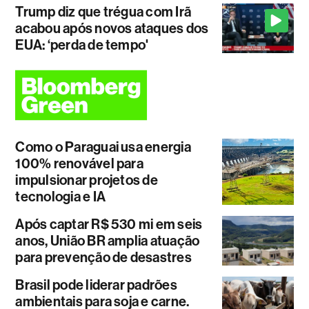
Trump diz que trégua com Irã
acabou após novos ataques dos
EUA: ‘perda de tempo'
Como o Paraguai usa energia
100% renovável para
impulsionar projetos de
tecnologia e IA
Após captar R$ 530 mi em seis
anos, União BR amplia atuação
para prevenção de desastres
Brasil pode liderar padrões
ambientais para soja e carne.