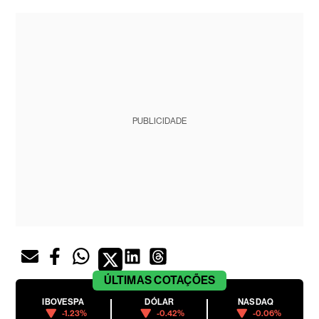
PUBLICIDADE
ÚLTIMAS
COTAÇÕES
IBOVESPA
DÓLAR
NASDAQ
-1.23%
-0.42%
-0.06%