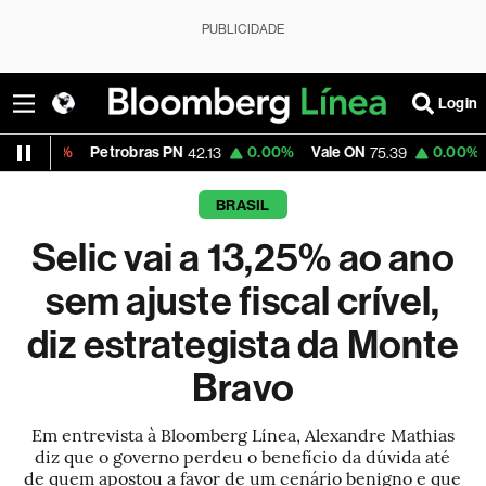
PUBLICIDADE
Login
etrobras PN
0.00%
Vale ON
0.00%
Itaú PN
42.13
75.39
41.83
BRASIL
Selic vai a 13,25% ao ano
sem ajuste fiscal crível,
diz estrategista da Monte
Bravo
Em entrevista à Bloomberg Línea, Alexandre Mathias
diz que o governo perdeu o benefício da dúvida até
de quem apostou a favor de um cenário benigno e que