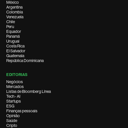
México
Argentina
Colombia
Venezuela
Chile
Peru
Equador
Panamá
Uruguai
Costa Rica
El Salvador
Guatemala
República Dominicana
EDITORIAS
Negócios
Mercados
Listas de Bloomberg Línea
Tech - AI
Startups
ESG
Finanças pessoais
Opinião
Saúde
Cripto