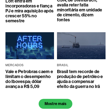
Loft entra em
avalia reter fatia
incorporadoras e fiança
minoritária em unidade
PJ e mira aquisição após
de cimento, dizem
crescer 55% no
fontes
semestre
MERCADOS
BRASIL
Vale e Petrobras caem e
Brasil tem recorde de
limitam o desempenho
produção de petróleo e
do Ibovespa; dólar
ajuda a compensar
avança a R$ 5,09
efeito da guerra no Irã
Mostre mais