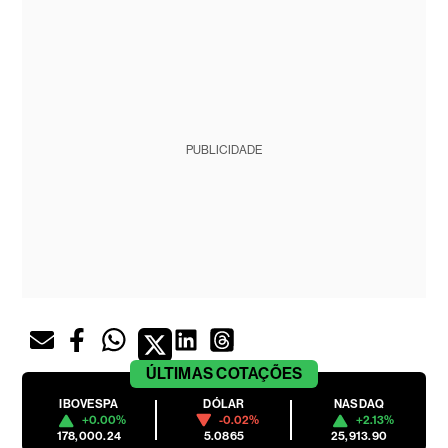
PUBLICIDADE
ÚLTIMAS
COTAÇÕES
IBOVESPA
DÓLAR
NASDAQ
+0.00%
-0.02%
+2.13%
178,000.24
5.0865
25,913.90