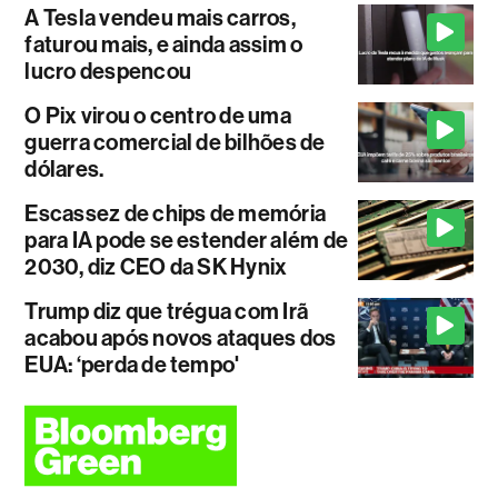
A Tesla vendeu mais carros,
faturou mais, e ainda assim o
lucro despencou
O Pix virou o centro de uma
guerra comercial de bilhões de
dólares.
Escassez de chips de memória
para IA pode se estender além de
2030, diz CEO da SK Hynix
Trump diz que trégua com Irã
acabou após novos ataques dos
EUA: ‘perda de tempo'