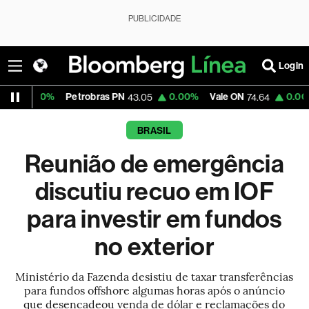
PUBLICIDADE
Login
Petrobras PN
0.00%
Vale ON
0.00%
Itaú PN
43.05
74.64
4
BRASIL
Reunião de emergência
discutiu recuo em IOF
para investir em fundos
no exterior
Ministério da Fazenda desistiu de taxar transferências
para fundos offshore algumas horas após o anúncio
que desencadeou venda de dólar e reclamações do