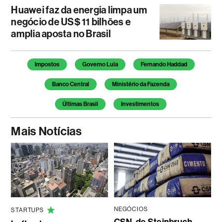
Huawei faz da energia limpa um
negócio de US$ 11 bilhões e
amplia aposta no Brasil
Temas deste artigo
Impostos
Governo Lula
Fernando Haddad
Banco Central
Ministério da Fazenda
Últimas Brasil
Investimentos
Mais Notícias
NEGÓCIOS
STARTUPS
CSN, de Steinbruch,