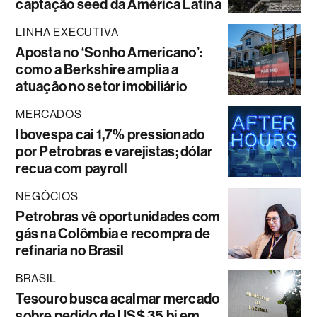
captação seed da América Latina
LINHA EXECUTIVA
Aposta no ‘Sonho Americano’:
como a Berkshire amplia a
atuação no setor imobiliário
MERCADOS
Ibovespa cai 1,7% pressionado
por Petrobras e varejistas; dólar
recua com payroll
NEGÓCIOS
Petrobras vê oportunidades com
gás na Colômbia e recompra de
refinaria no Brasil
BRASIL
Tesouro busca acalmar mercado
sobre pedido de US$ 35 bi em