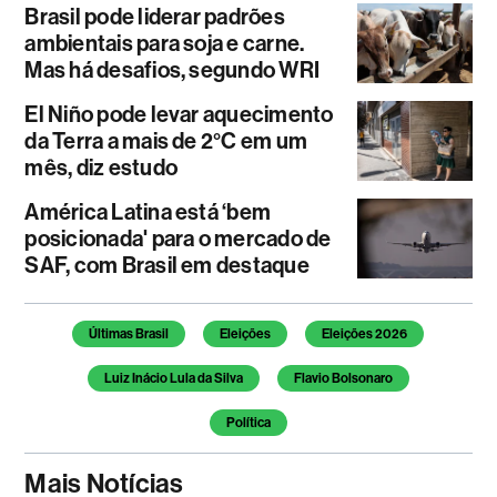
Brasil pode liderar padrões
ambientais para soja e carne.
Mas há desafios, segundo WRI
El Niño pode levar aquecimento
da Terra a mais de 2°C em um
mês, diz estudo
América Latina está ‘bem
posicionada' para o mercado de
SAF, com Brasil em destaque
Temas deste artigo
Últimas Brasil
Eleições
Eleições 2026
Luiz Inácio Lula da Silva
Flavio Bolsonaro
Política
Mais Notícias