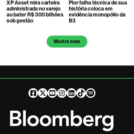
XP Asset mira carteira
Pior falha técnica de sua
administrada no varejo
história coloca em
ao bater R$ 300 bilhões
evidência monopólio da
sob gestão
B3
Mostre mais