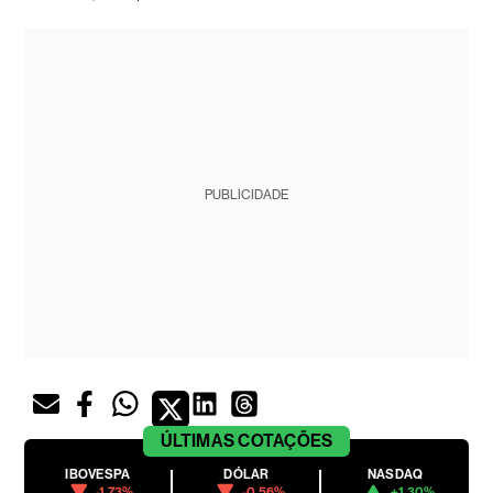
PUBLICIDADE
ÚLTIMAS
COTAÇÕES
IBOVESPA
DÓLAR
NASDAQ
-1.73%
-0.56%
+1.30%