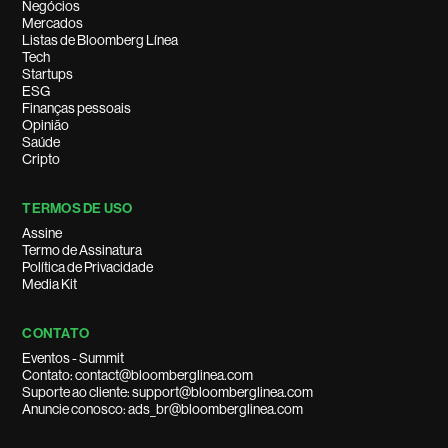
Negócios
Mercados
Listas de Bloomberg Línea
Tech
Startups
ESG
Finanças pessoais
Opinião
Saúde
Cripto
TERMOS DE USO
Assine
Termo de Assinatura
Política de Privacidade
Media Kit
CONTATO
Eventos - Summit
Contato: contact@bloomberglinea.com
Suporte ao cliente: support@bloomberglinea.com
Anuncie conosco: ads_br@bloomberglinea.com