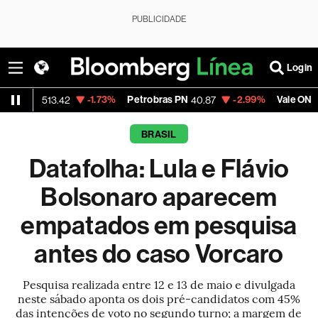
PUBLICIDADE
Login
-1.73%
Petrobras PN
-2.99%
Vale ON
-0
13.42
40.87
74.97
BRASIL
Datafolha: Lula e Flávio
Bolsonaro aparecem
empatados em pesquisa
antes do caso Vorcaro
Pesquisa realizada entre 12 e 13 de maio e divulgada
neste sábado aponta os dois pré-candidatos com 45%
das intenções de voto no segundo turno; a margem de