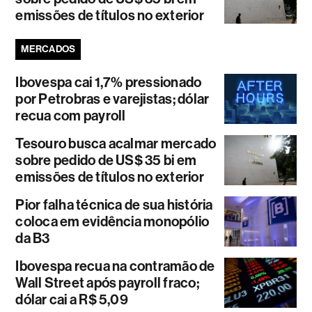
emissões de títulos no exterior
MERCADOS
Ibovespa cai 1,7% pressionado
por Petrobras e varejistas; dólar
recua com payroll
Tesouro busca acalmar mercado
sobre pedido de US$ 35 bi em
emissões de títulos no exterior
Pior falha técnica de sua história
coloca em evidência monopólio
da B3
Ibovespa recua na contramão de
Wall Street após payroll fraco;
dólar cai a R$ 5,09