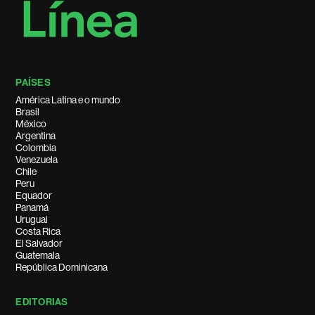
PAÍSES
América Latina e o mundo
Brasil
México
Argentina
Colombia
Venezuela
Chile
Peru
Equador
Panamá
Uruguai
Costa Rica
El Salvador
Guatemala
República Dominicana
EDITORIAS