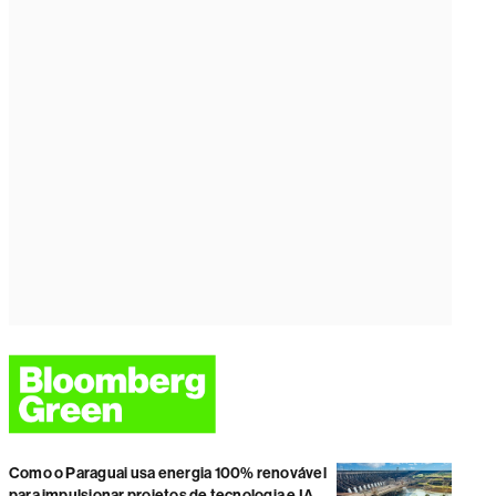
Como o Paraguai usa energia 100% renovável
para impulsionar projetos de tecnologia e IA