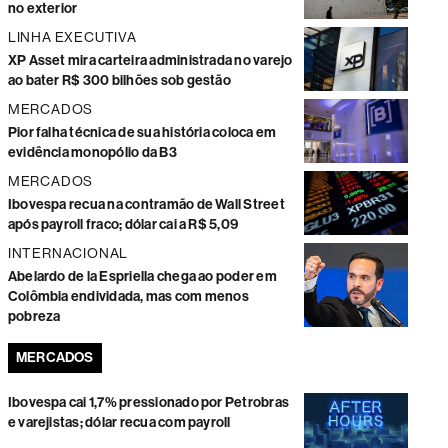
no exterior
LINHA EXECUTIVA
XP Asset mira carteira administrada no varejo
ao bater R$ 300 bilhões sob gestão
MERCADOS
Pior falha técnica de sua história coloca em
evidência monopólio da B3
MERCADOS
Ibovespa recua na contramão de Wall Street
após payroll fraco; dólar cai a R$ 5,09
INTERNACIONAL
Abelardo de la Espriella chega ao poder em
Colômbia endividada, mas com menos
pobreza
MERCADOS
Ibovespa cai 1,7% pressionado por Petrobras
e varejistas; dólar recua com payroll