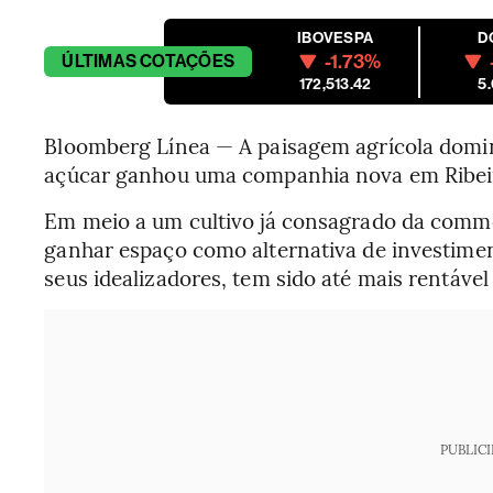
IBOVESPA
D
-1.73%
ÚLTIMAS
COTAÇÕES
172,513.42
5
Bloomberg Línea — A paisagem agrícola domina
açúcar ganhou uma companhia nova em Ribeirã
Em meio a um cultivo já consagrado da comm
ganhar espaço como alternativa de investime
seus idealizadores, tem sido até mais rentável
PUBLIC