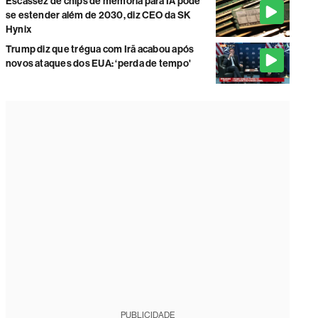
Escassez de chips de memória para IA pode
se estender além de 2030, diz CEO da SK
Hynix
Trump diz que trégua com Irã acabou após
novos ataques dos EUA: ‘perda de tempo'
PUBLICIDADE