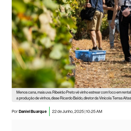
Menos cana, mais uva: Ribeirão Preto vê vinho estrear com foco em rentab
a produção de vinhos, disse Ricardo Baldo, diretor da Vinícola Terras Alta
Por
Daniel Buarque
22 de Junho, 2025 | 10:25 AM