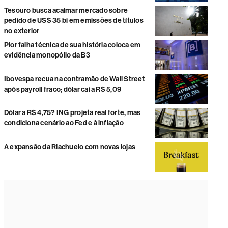
Tesouro busca acalmar mercado sobre
pedido de US$ 35 bi em emissões de títulos
no exterior
Pior falha técnica de sua história coloca em
evidência monopólio da B3
Ibovespa recua na contramão de Wall Street
após payroll fraco; dólar cai a R$ 5,09
Dólar a R$ 4,75? ING projeta real forte, mas
condiciona cenário ao Fed e à inflação
A expansão da Riachuelo com novas lojas