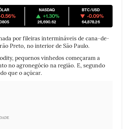
ÓLAR
NASDAQ
BTC/USD
-0.56%
+1.30%
-0.09%
.0805
26,690.62
64,878.26
da por fileiras intermináveis de cana-de-
o Preto, no interior de São Paulo.
odity, pequenos vinhedos começaram a
nto no agronegócio na região. E, segundo
 do que o açúcar.
IDADE