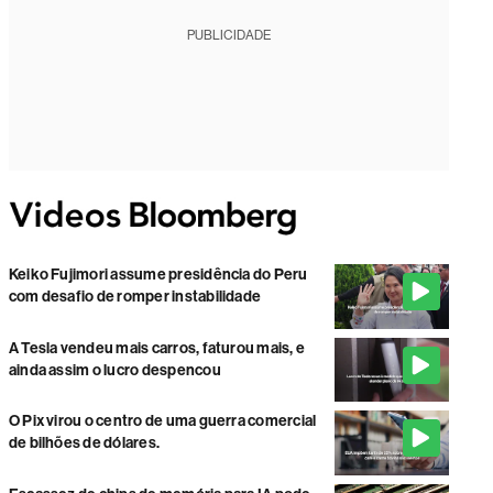
PUBLICIDADE
Keiko Fujimori assume presidência do Peru
com desafio de romper instabilidade
A Tesla vendeu mais carros, faturou mais, e
ainda assim o lucro despencou
O Pix virou o centro de uma guerra comercial
de bilhões de dólares.