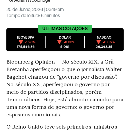
Por
Adrian Wooldridge
25 de Junho, 2026 | 03:19 pm
Tempo de leitura
:
6 minutos
ÚLTIMAS
COTAÇÕES
IBOVESPA
DÓLAR
NASDAQ
-1.23%
-0.55%
-0.06%
175,546.36
5.081
26,348.35
Bloomberg Opinion — No século XIX, a Grã-
Bretanha aperfeiçoou o que o jornalista Walter
Bagehot chamou de “governo por discussão”.
No século XX, aperfeiçoou o governo por
meio de partidos disciplinados, porém
democráticos. Hoje, está abrindo caminho para
uma nova forma de governo: o governo por
espasmos emocionais.
O Reino Unido teve seis primeiros-ministros