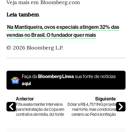
Veja mais em Bloomberg.com
Leia também
Na Mantiqueira, ovos especiais atingem 32% das
vendas no Brasil. O fundador quer mais
© 2026 Bloomberg L.P.
Faça da
Bloomberg Línea
sua fonte de notícias
aqui
Anterior
Siguiente
Fifa avalia manter intervalos
Dólar a R$ 4,75? ING projeta
para hidratação da Copa em
real forte, mas condiciona
contratos de mídia, diz fonte
cenário ao Fed e à inflação