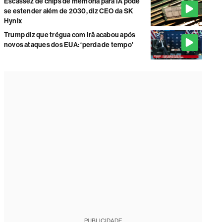
Escassez de chips de memória para IA pode
se estender além de 2030, diz CEO da SK
Hynix
Trump diz que trégua com Irã acabou após
novos ataques dos EUA: ‘perda de tempo'
PUBLICIDADE