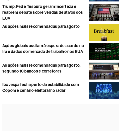
Trump, Fed e Tesouro geram incerteza e
reabrem debate sobre vendas de ativos dos
EUA
As ações mais recomendadas para agosto
Ações globais oscilam à espera de acordo no
Irã e dados do mercado de trabalho nos EUA
As ações mais recomendadas para agosto,
segundo 10 bancos e corretoras
Ibovespa fecha perto da estabilidade com
Copom e cenário eleitoral no radar