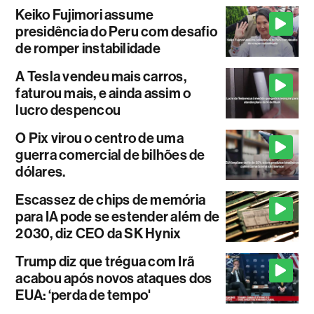
Keiko Fujimori assume
presidência do Peru com desafio
de romper instabilidade
A Tesla vendeu mais carros,
faturou mais, e ainda assim o
lucro despencou
O Pix virou o centro de uma
guerra comercial de bilhões de
dólares.
Escassez de chips de memória
para IA pode se estender além de
2030, diz CEO da SK Hynix
Trump diz que trégua com Irã
acabou após novos ataques dos
EUA: ‘perda de tempo'