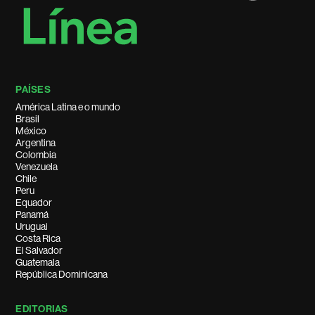
PAÍSES
América Latina e o mundo
Brasil
México
Argentina
Colombia
Venezuela
Chile
Peru
Equador
Panamá
Uruguai
Costa Rica
El Salvador
Guatemala
República Dominicana
EDITORIAS