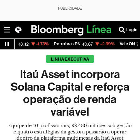
PUBLICIDADE
Login
-1.73%
Petrobras PN
-2.99%
Vale ON
-0
13.42
40.87
74.97
LINHA EXECUTIVA
Itaú Asset incorpora
Solana Capital e reforça
operação de renda
variável
Equipe de 10 profissionais, R$ 450 milhões sob gestão
e quatro estratégias da gestora passarão a operar
dentro da plataforma multimesas da Itaú Asset