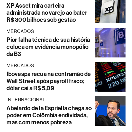
XP Asset mira carteira
administrada no varejo ao bater
R$ 300 bilhões sob gestão
MERCADOS
Pior falha técnica de sua história
coloca em evidência monopólio
da B3
MERCADOS
Ibovespa recua na contramão de
Wall Street após payroll fraco;
dólar cai a R$ 5,09
INTERNACIONAL
Abelardo de la Espriella chega ao
poder em Colômbia endividada,
mas com menos pobreza