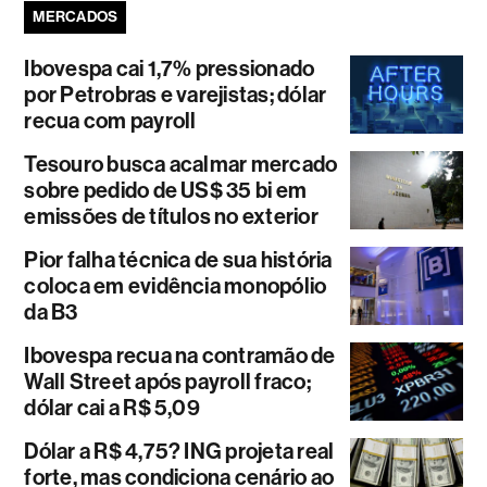
MERCADOS
Ibovespa cai 1,7% pressionado
por Petrobras e varejistas; dólar
recua com payroll
Tesouro busca acalmar mercado
sobre pedido de US$ 35 bi em
emissões de títulos no exterior
Pior falha técnica de sua história
coloca em evidência monopólio
da B3
Ibovespa recua na contramão de
Wall Street após payroll fraco;
dólar cai a R$ 5,09
Dólar a R$ 4,75? ING projeta real
forte, mas condiciona cenário ao