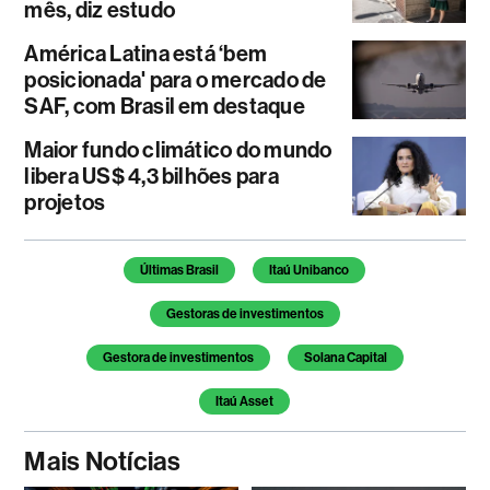
mês, diz estudo
América Latina está ‘bem
posicionada' para o mercado de
SAF, com Brasil em destaque
Maior fundo climático do mundo
libera US$ 4,3 bilhões para
projetos
Temas deste artigo
Últimas Brasil
Itaú Unibanco
Gestoras de investimentos
Gestora de investimentos
Solana Capital
Itaú Asset
Mais Notícias