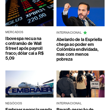
MERCADOS
INTERNACIONAL
Ibovespa recua na
Abelardo de la Espriella
contramão de Wall
chega ao poder em
Street após payroll
Colômbia endividada,
fraco; dólar cai a R$
mas com menos
5,09
pobreza
NEGÓCIOS
INTERNACIONAL
Embraer negocia venda
Payroll: geração de