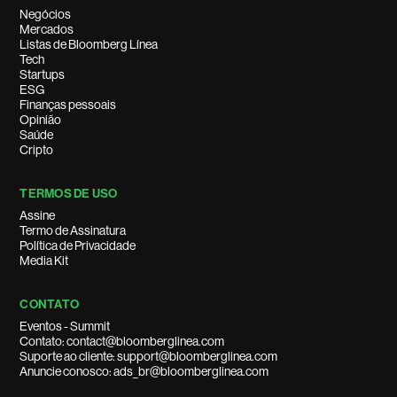
Negócios
Mercados
Listas de Bloomberg Línea
Tech
Startups
ESG
Finanças pessoais
Opinião
Saúde
Cripto
TERMOS DE USO
Assine
Termo de Assinatura
Política de Privacidade
Media Kit
CONTATO
Eventos - Summit
Contato: contact@bloomberglinea.com
Suporte ao cliente: support@bloomberglinea.com
Anuncie conosco: ads_br@bloomberglinea.com