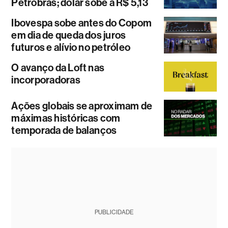
Petrobras; dólar sobe a R$ 5,13
Ibovespa sobe antes do Copom
em dia de queda dos juros
futuros e alívio no petróleo
O avanço da Loft nas
incorporadoras
Ações globais se aproximam de
máximas históricas com
temporada de balanços
PUBLICIDADE