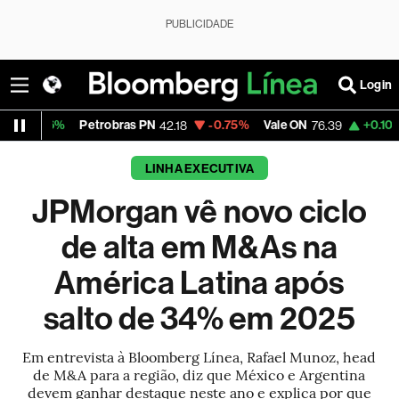
PUBLICIDADE
Login
Petrobras PN
-0.75%
Vale ON
+0.10%
Itaú PN
42.18
76.39
43.
LINHA EXECUTIVA
JPMorgan vê novo ciclo
de alta em M&As na
América Latina após
salto de 34% em 2025
Em entrevista à Bloomberg Línea, Rafael Munoz, head
de M&A para a região, diz que México e Argentina
devem ganhar destaque neste ano e explica por que