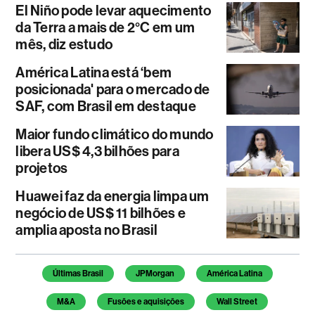
El Niño pode levar aquecimento
da Terra a mais de 2°C em um
mês, diz estudo
América Latina está ‘bem
posicionada' para o mercado de
SAF, com Brasil em destaque
Maior fundo climático do mundo
libera US$ 4,3 bilhões para
projetos
Huawei faz da energia limpa um
negócio de US$ 11 bilhões e
amplia aposta no Brasil
Temas deste artigo
Últimas Brasil
JPMorgan
América Latina
M&A
Fusões e aquisições
Wall Street