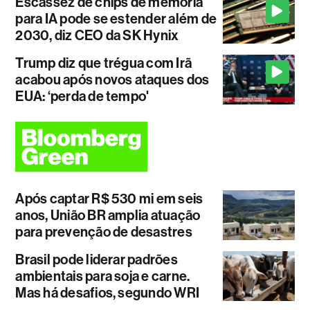
Escassez de chips de memória
para IA pode se estender além de
2030, diz CEO da SK Hynix
Trump diz que trégua com Irã
acabou após novos ataques dos
EUA: ‘perda de tempo'
Após captar R$ 530 mi em seis
anos, União BR amplia atuação
para prevenção de desastres
Brasil pode liderar padrões
ambientais para soja e carne.
Mas há desafios, segundo WRI