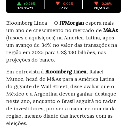
+0.26%
-0.02%
-0.28%
178,357.11
5.127
26,510.73
Bloomberg Línea — O
JPMorgan
espera mais
um ano de crescimento no mercado de
M&As
(fusões e aquisições) na América Latina, após
um avanço de 34% no valor das transações na
região em 2025 para US$ 130 bilhões, nas
projeções do banco.
Em entrevista à
Bloomberg Línea
, Rafael
Munoz, head de M&As para a América Latina
do gigante de Wall Street, disse avaliar que o
México e a Argentina devem ganhar destaque
neste ano, enquanto o Brasil seguirá no radar
de investidores, por ser a maior economia da
região, mesmo diante das incertezas com as
eleições.