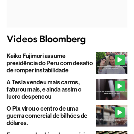
Keiko Fujimori assume
presidência do Peru com desafio
de romper instabilidade
A Tesla vendeu mais carros,
faturou mais, e ainda assim o
lucro despencou
O Pix virou o centro de uma
guerra comercial de bilhões de
dólares.