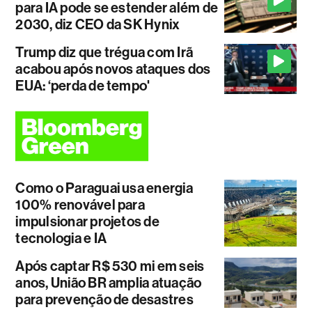
para IA pode se estender além de
2030, diz CEO da SK Hynix
Trump diz que trégua com Irã
acabou após novos ataques dos
EUA: ‘perda de tempo'
Como o Paraguai usa energia
100% renovável para
impulsionar projetos de
tecnologia e IA
Após captar R$ 530 mi em seis
anos, União BR amplia atuação
para prevenção de desastres