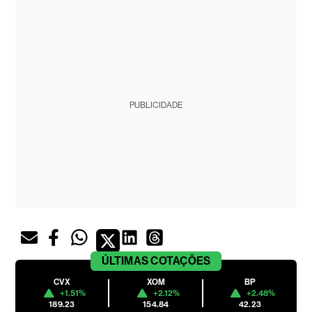
PUBLICIDADE
ÚLTIMAS
COTAÇÕES
CVX
XOM
BP
+1.51%
+2.12%
+2.48%
189.23
154.84
42.23