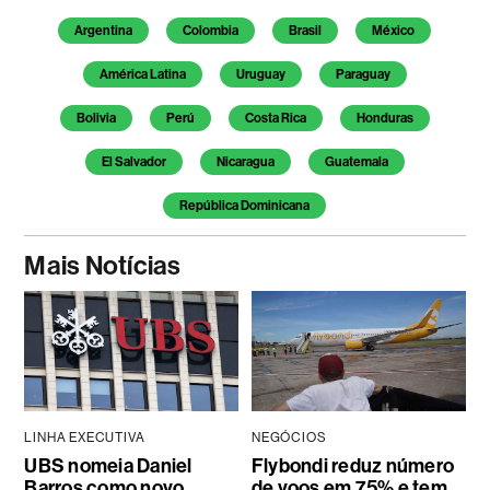
Argentina
Colombia
Brasil
México
América Latina
Uruguay
Paraguay
Bolivia
Perú
Costa Rica
Honduras
El Salvador
Nicaragua
Guatemala
República Dominicana
Mais Notícias
LINHA EXECUTIVA
NEGÓCIOS
UBS nomeia Daniel
Flybondi reduz número
Barros como novo
de voos em 75% e tem