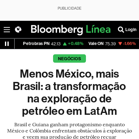
PUBLICIDADE
Login
trobras PN
+0.48%
Vale ON
-1.66%
Itaú PN
42.13
75.39
41.83
NEGÓCIOS
Menos México, mais
Brasil: a transformação
na exploração de
petróleo em LatAm
Brasil e Guiana ganham protagonismo enquanto
México e Colômbia enfrentam obstáculos à exploração
e veem sua produção de petróleo recuar