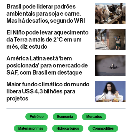
Brasil pode liderar padrões
ambientais para soja e carne.
Mas há desafios, segundo WRI
El Niño pode levar aquecimento
da Terra a mais de 2°C em um
mês, diz estudo
América Latina está ‘bem
posicionada' para o mercado de
SAF, com Brasil em destaque
Maior fundo climático do mundo
libera US$ 4,3 bilhões para
projetos
Temas deste artigo
Petróleo
Economía
Mercados
Materias primas
Hidrocarburos
Commodities