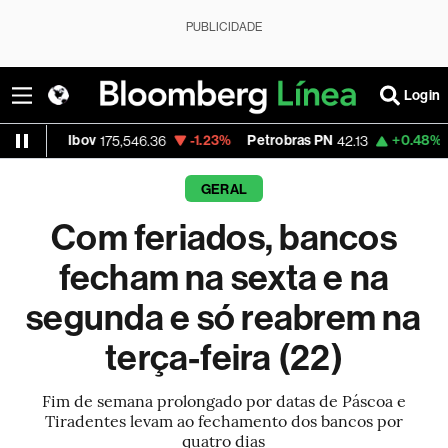
PUBLICIDADE
Login
4%
Ibov
-1.23%
Petrobras PN
+0.48%
Vale
175,546.36
42.13
GERAL
Com feriados, bancos
fecham na sexta e na
segunda e só reabrem na
terça-feira (22)
Fim de semana prolongado por datas de Páscoa e
Tiradentes levam ao fechamento dos bancos por
quatro dias