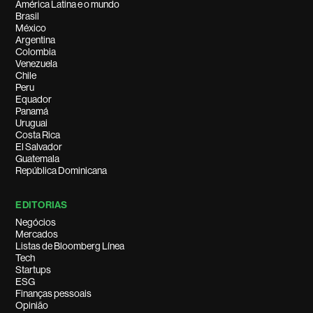
América Latina e o mundo
Brasil
México
Argentina
Colombia
Venezuela
Chile
Peru
Equador
Panamá
Uruguai
Costa Rica
El Salvador
Guatemala
República Dominicana
EDITORIAS
Negócios
Mercados
Listas de Bloomberg Línea
Tech
Startups
ESG
Finanças pessoais
Opinião