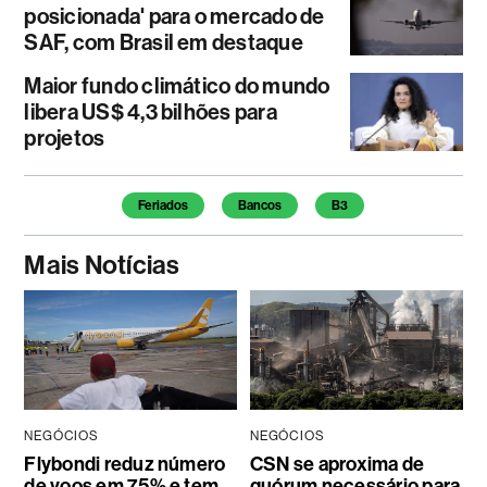
posicionada' para o mercado de
SAF, com Brasil em destaque
Maior fundo climático do mundo
libera US$ 4,3 bilhões para
projetos
Temas deste artigo
Feriados
Bancos
B3
Mais Notícias
NEGÓCIOS
NEGÓCIOS
Flybondi reduz número
CSN se aproxima de
de voos em 75% e tem
quórum necessário para