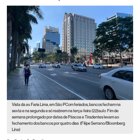
Vista da av. Faria Lima, em São PCom feriados, bancos fecham na
sexta e na segunda e só reabrem na terça-feira (22)aulo
Fim de
semana prolongado por datas de Páscoa e Tiradentes levam ao
fechamento dos bancos por quatro dias
(Filipe Serrano/Bloomberg
Lína)