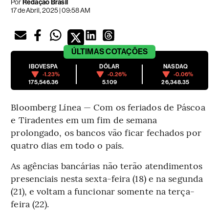
Por
Redação Brasil
17 de Abril, 2025 | 09:58 AM
ÚLTIMAS
COTAÇÕES
IBOVESPA
DÓLAR
NASDAQ
-1.23%
-0.26%
-0.06%
175,546.36
5.109
26,348.35
Bloomberg Línea — Com os feriados de Páscoa
e Tiradentes em um fim de semana
prolongado, os bancos vão ficar fechados por
quatro dias em todo o país.
As agências bancárias não terão atendimentos
presenciais nesta sexta-feira (18) e na segunda
(21), e voltam a funcionar somente na terça-
feira (22).