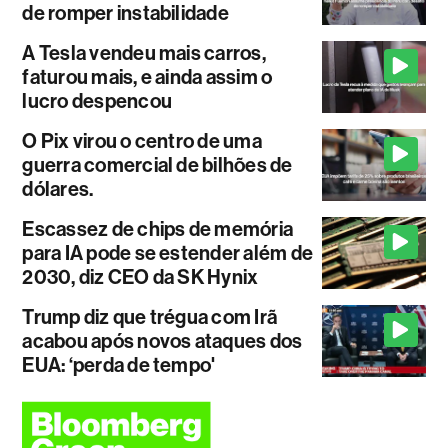
de romper instabilidade
A Tesla vendeu mais carros,
faturou mais, e ainda assim o
lucro despencou
O Pix virou o centro de uma
guerra comercial de bilhões de
dólares.
Escassez de chips de memória
para IA pode se estender além de
2030, diz CEO da SK Hynix
Trump diz que trégua com Irã
acabou após novos ataques dos
EUA: ‘perda de tempo'