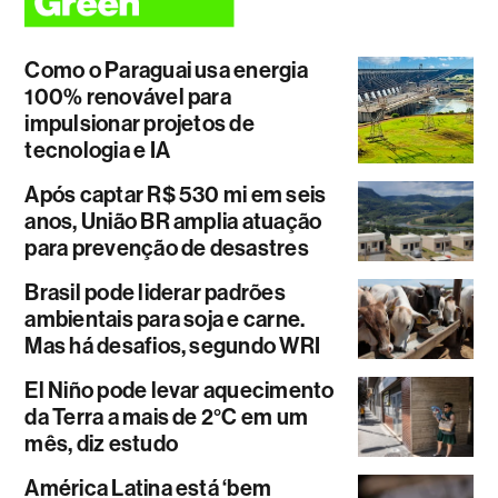
Como o Paraguai usa energia
100% renovável para
impulsionar projetos de
tecnologia e IA
Após captar R$ 530 mi em seis
anos, União BR amplia atuação
para prevenção de desastres
Brasil pode liderar padrões
ambientais para soja e carne.
Mas há desafios, segundo WRI
El Niño pode levar aquecimento
da Terra a mais de 2°C em um
mês, diz estudo
América Latina está ‘bem