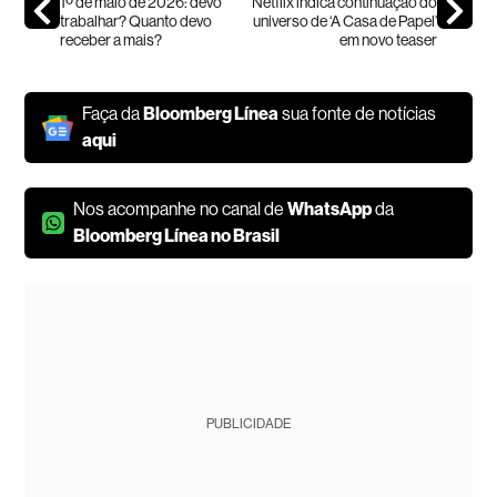
1º de maio de 2026: devo
Netflix indica continuação do
trabalhar? Quanto devo
universo de ‘A Casa de Papel’
receber a mais?
em novo teaser
Faça da
Bloomberg Línea
sua fonte de notícias
aqui
Nos acompanhe no canal de
WhatsApp
da
Bloomberg Línea no Brasil
PUBLICIDADE