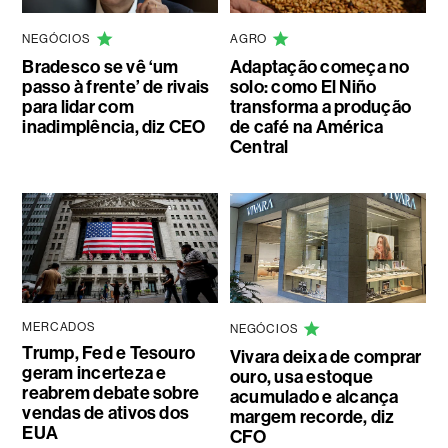
NEGÓCIOS
AGRO
Bradesco se vê ‘um
Adaptação começa no
passo à frente’ de rivais
solo: como El Niño
para lidar com
transforma a produção
inadimplência, diz CEO
de café na América
Central
MERCADOS
NEGÓCIOS
Trump, Fed e Tesouro
Vivara deixa de comprar
geram incerteza e
ouro, usa estoque
reabrem debate sobre
acumulado e alcança
vendas de ativos dos
margem recorde, diz
EUA
CFO