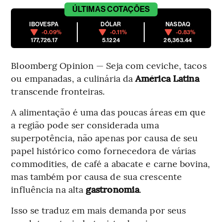
ÚLTIMAS
COTAÇÕES
IBOVESPA
DÓLAR
NASDAQ
-0.09%
-0.11%
-0.83%
177,726.17
5.1224
26,363.44
Bloomberg Opinion — Seja com ceviche, tacos
ou empanadas, a culinária
da
América Latina
transcende fronteiras.
A alimentação é uma das poucas áreas em que
a região pode ser considerada uma
superpotência, não apenas por causa de seu
papel histórico como fornecedora de várias
commodities, de café a abacate e carne bovina,
mas também por causa de sua crescente
influência na alta
gastronomia
.
Isso se traduz em mais demanda por seus