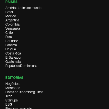
PAÍSES
América Latina e o mundo
Brasil
México
Argentina
Colombia
Venezuela
Chile
Peru
Equador
Panamá
Uruguai
Costa Rica
El Salvador
Guatemala
República Dominicana
EDITORIAS
Negócios
Mercados
Listas de Bloomberg Línea
Tech
Startups
ESG
Finanças pessoais