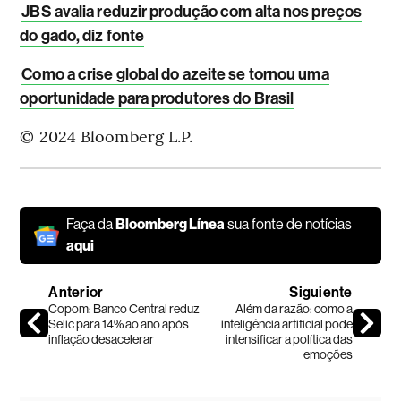
JBS avalia reduzir produção com alta nos preços
do gado, diz fonte
Como a crise global do azeite se tornou uma
oportunidade para produtores do Brasil
© 2024 Bloomberg L.P.
Faça da
Bloomberg Línea
sua fonte de notícias
aqui
Anterior
Siguiente
Copom: Banco Central reduz
Além da razão: como a
Selic para 14% ao ano após
inteligência artificial pode
inflação desacelerar
intensificar a política das
emoções