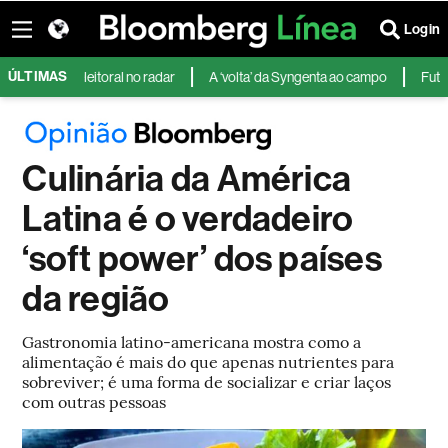
Login
ÚLTIMAS
io eleitoral no radar
A ‘volta’ da Syngenta ao campo
Futuros dos 
Culinária da América
Latina é o verdadeiro
‘soft power’ dos países
da região
Gastronomia latino-americana mostra como a
alimentação é mais do que apenas nutrientes para
sobreviver; é uma forma de socializar e criar laços
com outras pessoas