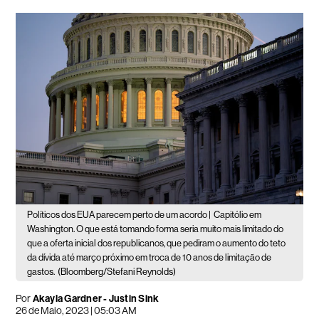
Políticos dos EUA parecem perto de um acordo |
Capitólio em
Washington. O que está tomando forma seria muito mais limitado do
que a oferta inicial dos republicanos, que pediram o aumento do teto
da dívida até março próximo em troca de 10 anos de limitação de
gastos.
(Bloomberg/Stefani Reynolds)
Por
Akayla Gardner - Justin Sink
26 de Maio, 2023 | 05:03 AM