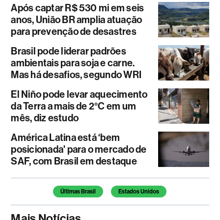
Após captar R$ 530 mi em seis
anos, União BR amplia atuação
para prevenção de desastres
Brasil pode liderar padrões
ambientais para soja e carne.
Mas há desafios, segundo WRI
El Niño pode levar aquecimento
da Terra a mais de 2°C em um
mês, diz estudo
América Latina está ‘bem
posicionada' para o mercado de
SAF, com Brasil em destaque
Temas deste artigo
Últimas Brasil
Estados Unidos
Mais Notícias