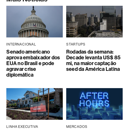
INTERNACIONAL
STARTUPS
Senado americano
Rodadas da semana:
aprova embaixador dos
Decade levanta US$ 85
EUA no Brasil e pode
mi, na maior captação
agravar crise
seed da América Latina
diplomática
LINHA EXECUTIVA
MERCADOS