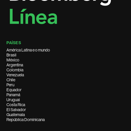
PAÍSES
América Latina e o mundo
Brasil
México
Argentina
Colombia
Venezuela
Chile
Peru
Equador
Panamá
Uruguai
Costa Rica
El Salvador
Guatemala
República Dominicana