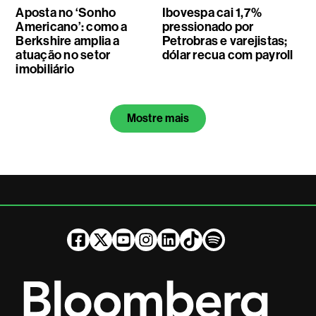
Aposta no ‘Sonho
Ibovespa cai 1,7%
Americano’: como a
pressionado por
Berkshire amplia a
Petrobras e varejistas;
atuação no setor
dólar recua com payroll
imobiliário
Mostre mais