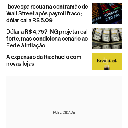
Ibovespa recua na contramão de
Wall Street após payroll fraco;
dólar cai a R$ 5,09
Dólar a R$ 4,75? ING projeta real
forte, mas condiciona cenário ao
Fed e à inflação
A expansão da Riachuelo com
novas lojas
PUBLICIDADE