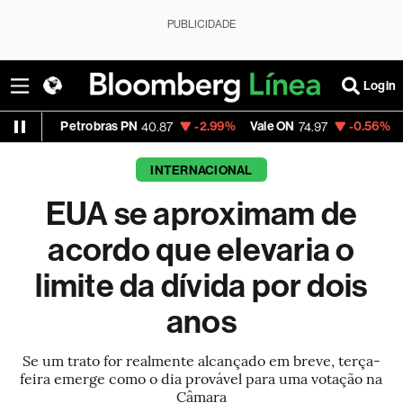
PUBLICIDADE
Login
trobras PN
-2.99%
Vale ON
-0.56%
Itaú PN
40.87
74.97
40.7
INTERNACIONAL
EUA se aproximam de
acordo que elevaria o
limite da dívida por dois
anos
Se um trato for realmente alcançado em breve, terça-
feira emerge como o dia provável para uma votação na
Câmara