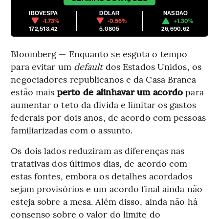
IBOVESPA
DÓLAR
NASDAQ
-1.73%
-0.56%
+1.30%
172,513.42
5.0805
26,690.62
Bloomberg — Enquanto se esgota o tempo
para evitar um
default
dos Estados Unidos, os
negociadores republicanos e da Casa Branca
estão mais
perto de alinhavar um acordo
para
aumentar o teto da dívida e limitar os gastos
federais por dois anos, de acordo com pessoas
familiarizadas com o assunto.
Os dois lados reduziram as diferenças nas
tratativas dos últimos dias, de acordo com
estas fontes, embora os detalhes acordados
sejam provisórios e um acordo final ainda não
esteja sobre a mesa. Além disso, ainda não há
consenso sobre o valor do limite do