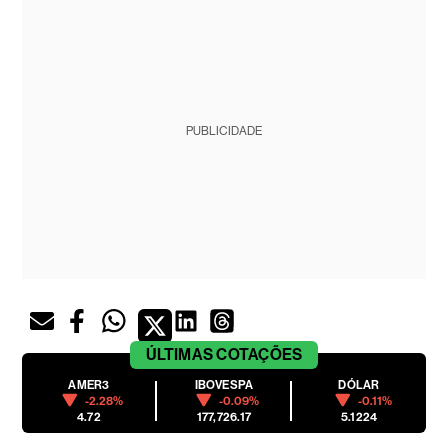
PUBLICIDADE
ÚLTIMAS
COTAÇÕES
AMER3
IBOVESPA
DÓLAR
-2.28%
-0.09%
-0.11%
4.72
177,726.17
5.1224