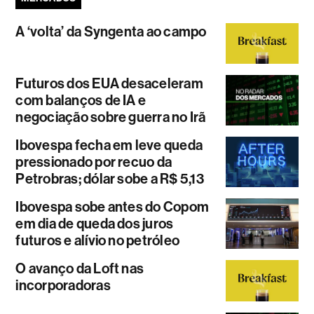
A ‘volta’ da Syngenta ao campo
Futuros dos EUA desaceleram
com balanços de IA e
negociação sobre guerra no Irã
Ibovespa fecha em leve queda
pressionado por recuo da
Petrobras; dólar sobe a R$ 5,13
Ibovespa sobe antes do Copom
em dia de queda dos juros
futuros e alívio no petróleo
O avanço da Loft nas
incorporadoras