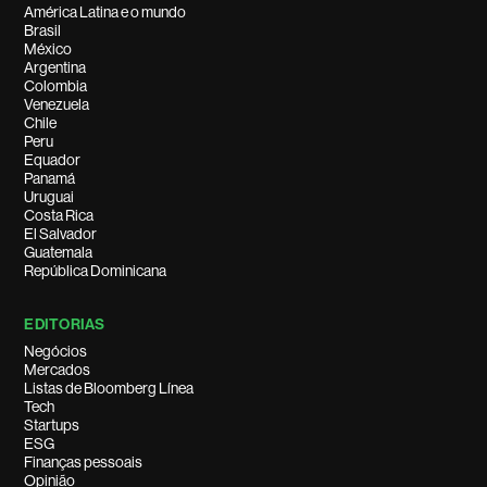
América Latina e o mundo
Brasil
México
Argentina
Colombia
Venezuela
Chile
Peru
Equador
Panamá
Uruguai
Costa Rica
El Salvador
Guatemala
República Dominicana
EDITORIAS
Negócios
Mercados
Listas de Bloomberg Línea
Tech
Startups
ESG
Finanças pessoais
Opinião