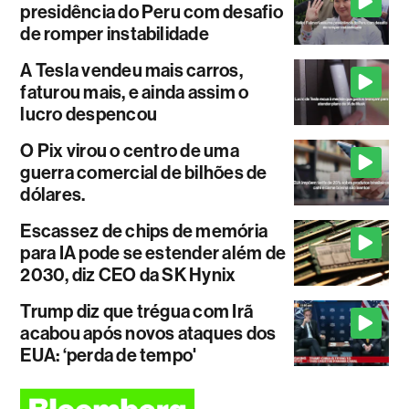
presidência do Peru com desafio
de romper instabilidade
A Tesla vendeu mais carros,
faturou mais, e ainda assim o
lucro despencou
O Pix virou o centro de uma
guerra comercial de bilhões de
dólares.
Escassez de chips de memória
para IA pode se estender além de
2030, diz CEO da SK Hynix
Trump diz que trégua com Irã
acabou após novos ataques dos
EUA: ‘perda de tempo'