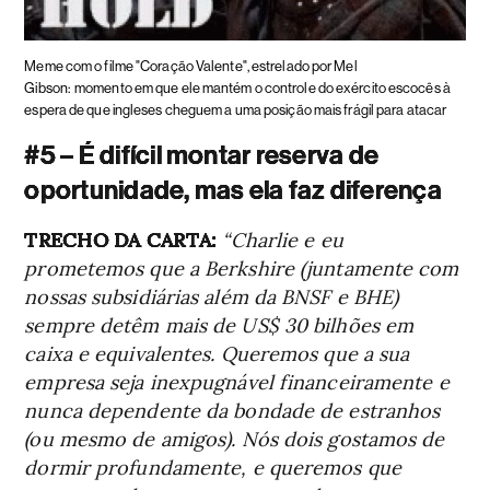
Meme com o filme "Coração Valente", estrelado por Mel
Gibson:
momento em que ele mantém o controle do exército escocês à
espera de que ingleses cheguem a uma posição mais frágil para atacar
#5 – É difícil montar reserva de
oportunidade, mas ela faz diferença
TRECHO DA CARTA:
“Charlie e eu
prometemos que a Berkshire (juntamente com
nossas subsidiárias além da BNSF e BHE)
sempre detêm mais de US$ 30 bilhões em
caixa e equivalentes. Queremos que a sua
empresa seja inexpugnável financeiramente e
nunca dependente da bondade de estranhos
(ou mesmo de amigos). Nós dois gostamos de
dormir profundamente, e queremos que