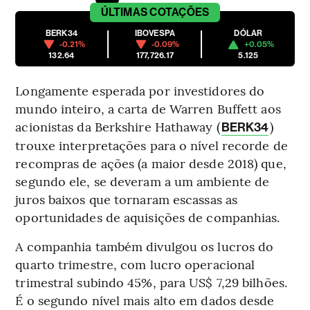
ÚLTIMAS
COTAÇÕES
BERK34
IBOVESPA
DÓLAR
-0.21%
-0.09%
+0.05%
132.64
177,726.17
5.125
Longamente esperada por investidores do
mundo inteiro, a carta de Warren Buffett aos
acionistas da Berkshire Hathaway (
)
BERK34
trouxe interpretações para o nível recorde de
recompras de ações (a maior desde 2018) que,
segundo ele, se deveram a um ambiente de
juros baixos que tornaram escassas as
oportunidades de aquisições de companhias.
A companhia também divulgou os lucros do
quarto trimestre, com lucro operacional
trimestral subindo 45%, para US$ 7,29 bilhões.
É o segundo nível mais alto em dados desde