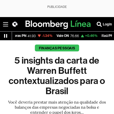
PUBLICIDADE
Login
 PN
-1.34%
Vale ON
+0.46%
Itaú PN
+0
41.93
76.66
42.38
FINANÇAS PESSOAIS
5 insights da carta de
Warren Buffett
contextualizados para o
Brasil
Você deveria prestar mais atenção na qualidade dos
balanços das empresas negociadas na bolsa e
entender o papel dos juros...